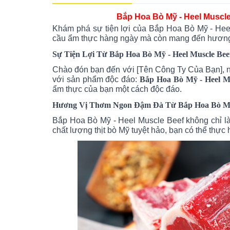
Bắp Hoa Bò Mỹ - Heel Muscle
Khám phá sự tiện lợi của Bắp Hoa Bò Mỹ - Hee
cầu ẩm thực hàng ngày mà còn mang đến hương v
Sự Tiện Lợi Từ Bắp Hoa Bò Mỹ - Heel Muscle Bee
Chào đón bạn đến với [Tên Công Ty Của Bạn], n
với sản phẩm độc đáo:
Bắp Hoa Bò Mỹ - Heel Mu
ẩm thực của bạn một cách độc đáo.
Hương Vị Thơm Ngon Đậm Đà Từ Bắp Hoa Bò 
Bắp Hoa Bò Mỹ - Heel Muscle Beef không chỉ l
chất lượng thịt bò Mỹ tuyệt hảo, bạn có thể thự