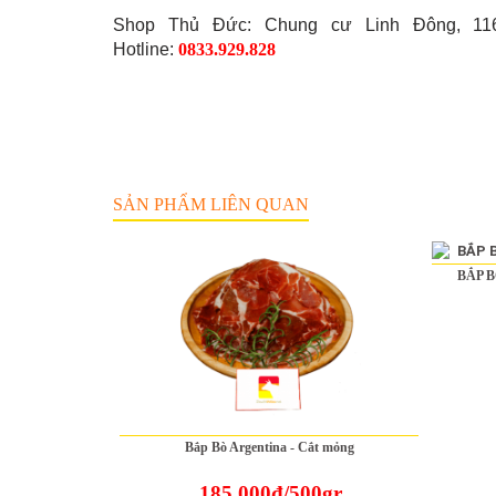
Shop Thủ Đức: Chung cư Linh Đông, 11
Hotline:
0833.929.828
SẢN PHẨM LIÊN QUAN
BẮP B
Bắp Bò Argentina - Cắt mỏng
185.000đ/500gr