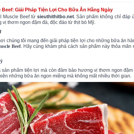
 Beef: Giải Pháp Tiện Lợi Cho Bữa Ăn Hằng Ngày
l Muscle Beef từ
sieuthithitbo.net
. Sản phẩm không chỉ đáp 
ị thơm ngon đậm đà, độc đáo từ thịt bò Mỹ.
f
ơi chúng tôi mang đến giải pháp tiện lợi cho những bữa ăn h
scle Beef
. Hãy cùng khám phá cách sản phẩm này thỏa mãn 
Mỹ
à sản phẩm tiện lợi mà còn đảm bảo hương vị thơm ngon đậm 
c hiện những bữa ăn ngon miệng mà không mất nhiều thời gian.