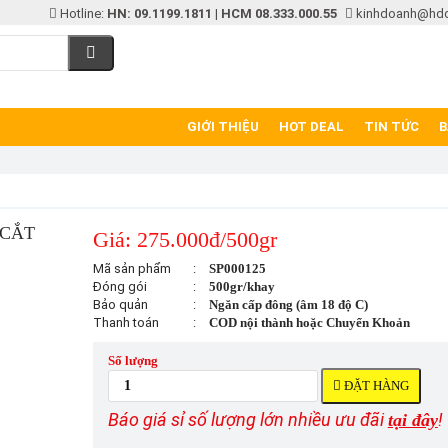
Hotline:
HN: 09.1199.1811
|
HCM 08.333.000.55
kinhdoanh@hd
GIỚI THIỆU
HOT DEAL
TIN TỨC
B
 CẮT
Giá: 275.000đ/500gr
Mã sản phẩm
:
SP000125
Đóng gói
:
500gr/khay
Bảo quản
:
Ngăn cấp đông (âm 18 độ C)
Thanh toán
:
COD nội thành hoặc Chuyển Khoản
Số lượng
ĐẶT HÀNG
Báo giá sỉ số lượng lớn nhiều ưu đãi
!
tại đây