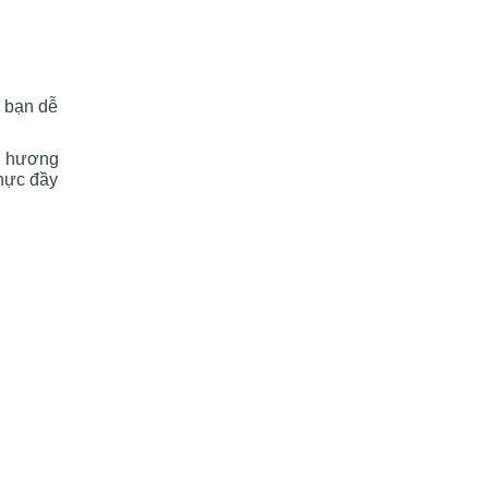
p bạn dễ
ến hương
hực đầy