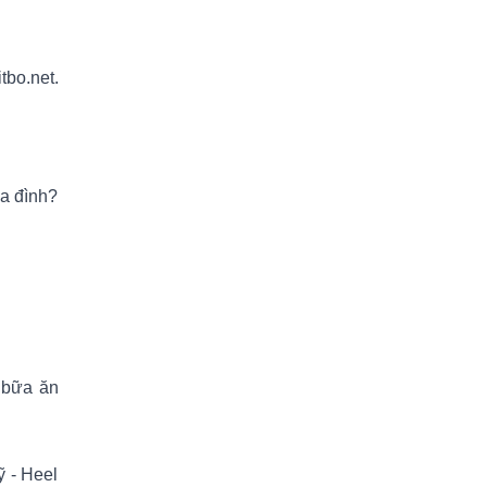
tbo.net.
ia đình?
g bữa ăn
ỹ - Heel