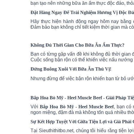
bạn tạo nên những bữa ăn ẩm thực độc đáo, thỏ
Đặt Hàng Ngay Để Trải Nghiệm Hương Vị Độc Đ
Hãy thực hiện hành động ngay hôm nay bằng 
Đảm bảo bạn không chỉ tiết kiệm thời gian mà c
Không Đủ Thời Gian Cho Bữa Ăn Ẩm Thực?
Bạn có từng gặp vấn đề khi không đủ thời gian
Cuộc sống bận rộn có thể khiến việc nấu nướng 
Đừng Buông Xuôi Với Bữa Ăn Thú Vị!
Nhưng đừng để việc bận rộn khiến bạn từ bỏ ướ
Bắp Hoa Bò Mỹ - Heel Muscle Beef - Giải Pháp Ti
Với
Bắp Hoa Bò Mỹ - Heel Muscle Beef
, bạn có
ngon miệng, đậm đà mà không tốn quá nhiều thời
Sự Kết Hợp Tuyệt Vời Giữa Tiện Lợi và Giá Phải
Tại Sieuthithitbo.net, chúng tôi hiểu rằng tiện 