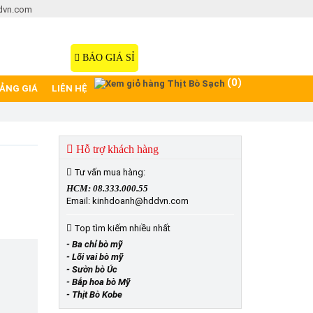
dvn.com
Hotline: 08.333.000.55
098.77777.00
BÁO GIÁ SỈ
(0)
ẢNG GIÁ
LIÊN HỆ
Hỗ trợ khách hàng
Tư vấn mua hàng:
HCM: 08.333.000.55
Email: kinhdoanh@hddvn.com
Top tìm kiếm nhiều nhất
- Ba chỉ bò mỹ
- Lõi vai bò mỹ
- Sườn bò Úc
- Bắp hoa bò Mỹ
- Thịt Bò Kobe