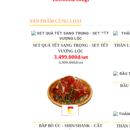
SẢN PHẨM CÙNG LOẠI
-13%
SET QUÀ TẾT SANG TRỌNG - SET TẾT
THĂN L
VƯỢNG LỘC
3.499.000đ/set
3.999.000đ/set
ĐẦU 
BẮP BÒ ÚC - SHIN/SHANK - CẮT
THĂN 