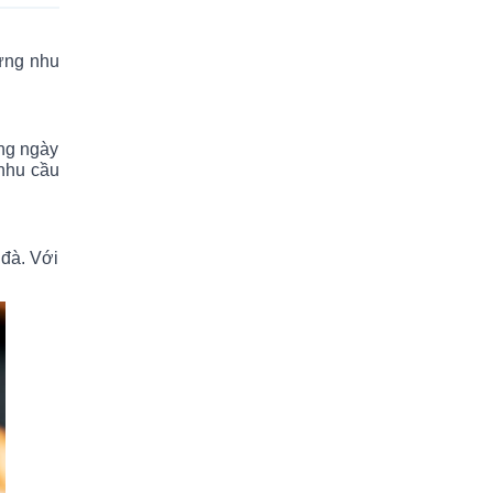
ứng nhu
àng ngày
nhu cầu
đà. Với