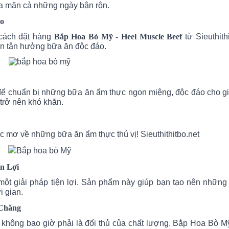
a mãn cả những ngày bận rộn.
áo
cách đặt hàng
Bắp Hoa Bò Mỹ - Heel Muscle Beef
từ Sieuthithi
òn tận hưởng bữa ăn độc đáo.
 để chuẩn bị những bữa ăn ẩm thực ngon miệng, độc đáo cho g
trở nên khó khăn.
c mơ về những bữa ăn ẩm thực thú vị!
Sieuthithitbo.net
ện Lợi
 một giải pháp tiện lợi. Sản phẩm này giúp bạn tạo nên nhữn
 gian.
 Chăng
lợi không bao giờ phải là đối thủ của chất lượng. Bắp Hoa Bò M