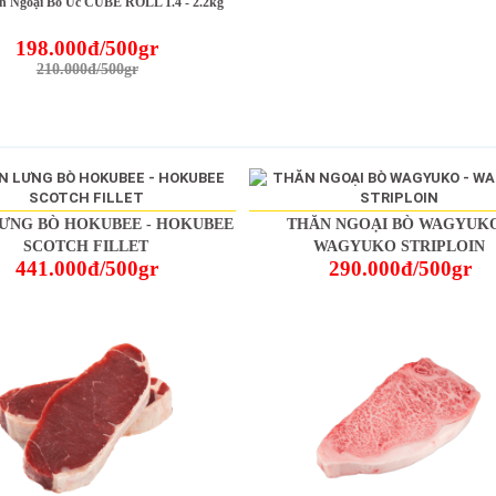
n Ngoại Bò Úc CUBE ROLL 1.4 - 2.2kg
198.000đ/500gr
210.000đ/500gr
ƯNG BÒ HOKUBEE - HOKUBEE
THĂN NGOẠI BÒ WAGYUKO
SCOTCH FILLET
WAGYUKO STRIPLOIN
441.000đ/500gr
290.000đ/500gr