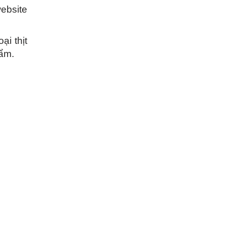
bsite
ại thịt
hẩm.