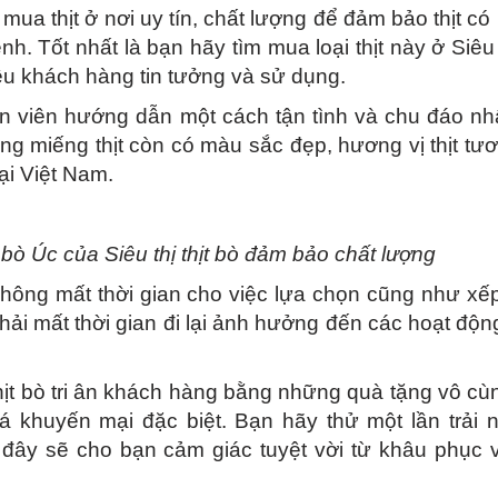
i mua thịt ở nơi uy tín, chất lượng để đảm bảo thịt c
h. Tốt nhất là bạn hãy tìm mua loại thịt này ở Siêu t
hiều khách hàng tin tưởng và sử dụng.
n viên hướng dẫn một cách tận tình và chu đáo nhấ
g miếng thịt còn có màu sắc đẹp, hương vị thịt tươ
ại Việt Nam.
 bò Úc của Siêu thị thịt bò đảm bảo chất lượng
hông mất thời gian cho việc lựa chọn cũng như xế
phải mất thời gian đi lại ảnh hưởng đến các hoạt độ
 thịt bò tri ân khách hàng bằng những quà tặng vô c
á khuyến mại đặc biệt. Bạn hãy thử một lần trải 
 đây sẽ cho bạn cảm giác tuyệt vời từ khâu phục 