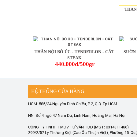
THĂN 
THĂN NỘI BÒ ÚC - TENDERLON - CẮT
SƯỜN 
STEAK
440.000đ/500gr
HỆ THỐNG CỬA HÀNG
HCM: 585/34 Nguyễn Đình Chiểu, P.2, Q.3, Tp.HCM
HN: Số 4 ngõ 47 Nam Dư, Lĩnh Nam, Hoàng Mai, Hà Nội
CÔNG TY TNHH TMDV TƯ VẤN HDD (MST: 0314311486)
299/2/57 Lý Thường Kiệt (Cao Ốc Thuận Việt), Phường 15, Quậ