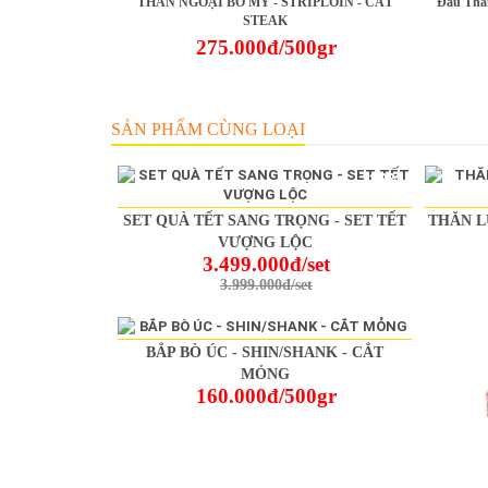
THĂN NGOẠI BÒ MỸ - STRIPLOIN - CẮT
Đầu Thă
STEAK
275.000đ/500gr
SẢN PHẨM CÙNG LOẠI
-13%
SET QUÀ TẾT SANG TRỌNG - SET TẾT
THĂN L
VƯỢNG LỘC
3.499.000đ/set
3.999.000đ/set
BẮP BÒ ÚC - SHIN/SHANK - CẮT
MỎNG
160.000đ/500gr