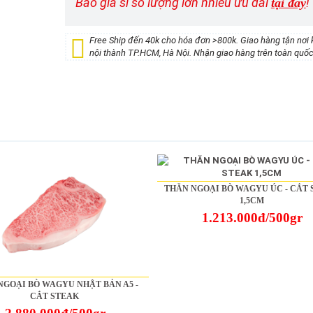
Báo giá sỉ số lượng lớn nhiều ưu đãi
!
tại đây
Free Ship đến 40k cho hóa đơn >800k. Giao hàng tận nơi 
nội thành TP.HCM, Hà Nội. Nhận giao hàng trên toàn quốc
THĂN NGOẠI BÒ WAGYU ÚC - CẮT
1,5CM
1.213.000đ/500gr
NGOẠI BÒ WAGYU NHẬT BẢN A5 -
CẮT STEAK