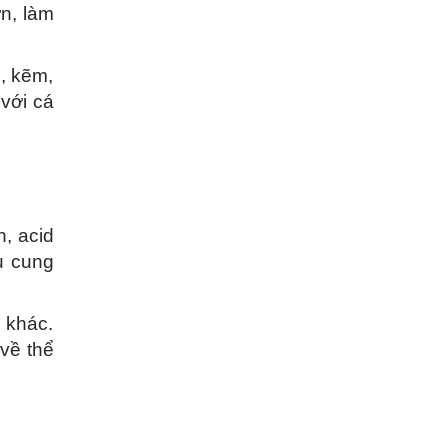
n, làm
i, kẽm,
 với cá
n, acid
u cung
 khác.
 về thể