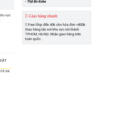
- Thịt Bò Kobe
khu vực
Giao hàng nhanh
.
Free Ship đến 40k cho hóa đơn >800k.
Giao hàng tận nơi khu vực nội thành
TP.HCM, Hà Nội. Nhận giao hàng trên
toàn quốc.
 STEAK