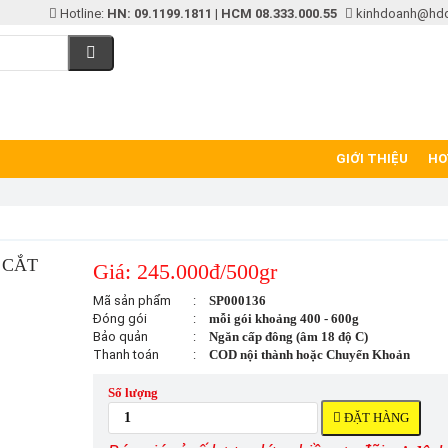
Hotline:
HN: 09.1199.1811
|
HCM 08.333.000.55
kinhdoanh@hd
GIỚI THIỆU
HO
 CẮT
Giá: 245.000đ/500gr
Mã sản phẩm
:
SP000136
Đóng gói
:
mỗi gói khoảng 400 - 600g
Bảo quản
:
Ngăn cấp đông (âm 18 độ C)
Thanh toán
:
COD nội thành hoặc Chuyển Khoản
Số lượng
ĐẶT HÀNG