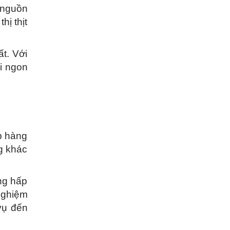
ó nguồn
hị thịt
t. Với
i ngon
p hàng
ng khác
ùng hấp
nghiệm
vụ đến