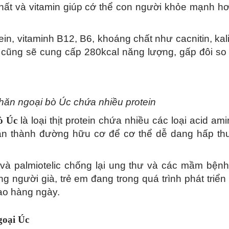
hất và vitamin giúp cớ thể con người khỏe mạnh hơ
tein, vitaminh B12, B6, khoáng chất như cacnitin, kal
bò cũng sẽ cung cấp 280kcal năng lượng, gấp đôi so
thăn ngoại bò Úc chứa nhiều protein
ò Úc
là loại thịt protein chứa nhiều các loại acid ami
ức ăn thành đường hữu cơ để cơ thể dễ dang hấp th
ic và palmiotelic chống lại ung thư và các mầm bệnh
ững người già, trẻ em đang trong quá trình phát triển
hao hàng ngày.
goại Úc