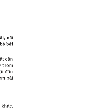
ất, nổi
 bò bởi
ất cần
ỡ thơm
ật đầu
em bài
 khác.