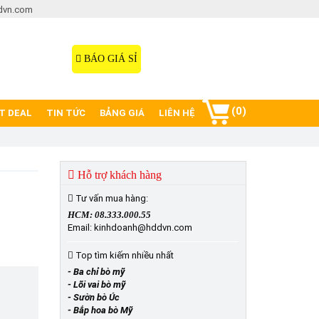
dvn.com
Hotline: 08.333.000.55
098.77777.00
BÁO GIÁ SỈ
(0)
T DEAL
TIN TỨC
BẢNG GIÁ
LIÊN HỆ
Hỗ trợ khách hàng
Tư vấn mua hàng:
HCM: 08.333.000.55
Email: kinhdoanh@hddvn.com
Top tìm kiếm nhiều nhất
- Ba chỉ bò mỹ
- Lõi vai bò mỹ
- Sườn bò Úc
- Bắp hoa bò Mỹ