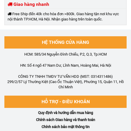
Giao hàng nhanh
Free Ship đến 40k cho hóa đơn >800k. Giao hàng tận nơi khu vực
nội thành TP.HCM, Hà Nội. Nhận giao hàng trên toàn quốc.
HỆ THỐNG CỬA HÀNG
HCM: 585/34 Nguyễn Đình Chiểu, P.2, Q.3, Tp.HCM
HN: Số 4 ngõ 47 Nam Dư, Lĩnh Nam, Hoàng Mai, Hà Nội
CÔNG TY TNHH TMDV TƯ VẤN HDD (MST: 0314311486)
299/2/57 Lý Thường Kiệt (Cao Ốc Thuận Việt), Phường 15, Quận 11, Hồ
Chí Minh
HỖ TRỢ - ĐIỀU KHOẢN
Quy định và hướng dẫn mua hàng
Chính sách Giao hàng và thanh toán
Chính sách bảo mật thông tin