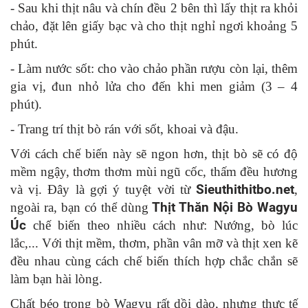
- Sau khi thịt nâu và chín đều 2 bên thì lấy thịt ra khỏi
chảo, đặt lên giấy bạc và cho thịt nghỉ ngơi khoảng 5
phút.
- Làm nước sốt: cho vào chảo phần rượu còn lại, thêm
gia vị, đun nhỏ lửa cho đến khi men giảm (3 – 4
phút).
- Trang trí thịt bò rán với sốt, khoai và đậu.
Với cách chế biến này sẽ ngon hơn, thịt bò sẽ có độ
mềm ngậy, thơm thơm mùi ngũ cốc, thấm đều hương
và vị. Đây là gợi ý tuyệt vời từ
Sieuthithitbo.net
,
ngoài ra, bạn có thể dùng
Thịt Thăn Nội Bò Wagyu
Úc
chế biến theo nhiều cách như: Nướng, bò lúc
lắc,... Với thịt mềm, thơm, phần vân mỡ và thịt xen kẽ
đều nhau cùng cách chế biến thích hợp chắc chắn sẽ
làm bạn hài lòng.
Chất béo trong bò Wagyu rất dồi dào, nhưng thực tế