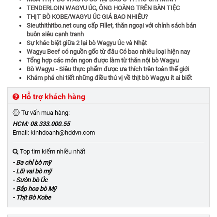
TENDERLOIN WAGYU ÚC, ÔNG HOÀNG TRÊN BÀN TIỆC
THỊT BÒ KOBE/WAGYU ÚC GIÁ BAO NHIÊU?
Sieuthithitbo.net cung cấp Fillet, thăn ngoại với chính sách bán
buôn siêu cạnh tranh
Sự khác biệt giữa 2 lại bò Wagyu Úc và Nhật
Wagyu Beef có nguồn gốc từ đâu Có bao nhiêu loại hiện nay
Tổng hợp các món ngon được làm từ thăn nội bò Wagyu
Bò Wagyu - Siêu thực phẩm được ưa thích trên toàn thế giới
Khám phá chi tiết những điều thú vị về thịt bò Wagyu ít ai biết
Hỗ trợ khách hàng
Tư vấn mua hàng:
HCM: 08.333.000.55
Email: kinhdoanh@hddvn.com
Top tìm kiếm nhiều nhất
- Ba chỉ bò mỹ
- Lõi vai bò mỹ
- Sườn bò Úc
- Bắp hoa bò Mỹ
- Thịt Bò Kobe