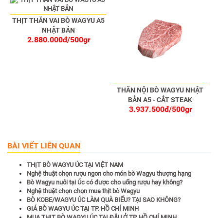
THỊT THĂN VAI BÒ WAGYU A5
NHẬT BẢN
2.880.000đ/500gr
THĂN NỘI BÒ WAGYU NHẬT
BẢN A5 - CẮT STEAK
3.937.500đ/500gr
BÀI VIẾT LIÊN QUAN
THỊT BÒ WAGYU ÚC TẠI VIỆT NAM
Nghệ thuật chọn rượu ngon cho món bò Wagyu thượng hạng
Bò Wagyu nuôi tại Úc có được cho uống rượu hay không?
Nghệ thuật chọn chọn mua thịt bò Wagyu
BÒ KOBE/WAGYU ÚC LÀM QUÀ BIẾU? TẠI SAO KHÔNG?
GIÁ BÒ WAGYU ÚC TẠI TP. HỒ CHÍ MINH
MUA THỊT BÒ WAGYU ÚC TẠI ĐÂU Ở TP. HỒ CHÍ MINH