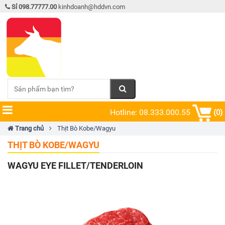
Sỉ 098.77777.00
kinhdoanh@hddvn.com
Hotline: 08.333.000.55
(0)
Trang chủ
Thịt Bò Kobe/Wagyu
THỊT BÒ KOBE/WAGYU
WAGYU EYE FILLET/TENDERLOIN