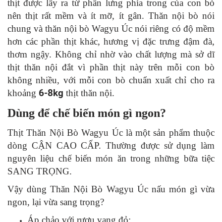
thịt được lấy ra từ phần lưng phía trong của con bò
nên thịt rất mềm và ít mỡ, ít gân. Thăn nội bò nói
chung và thăn nội bò Wagyu Úc nói riêng có độ mềm
hơn các phần thịt khác, hương vị đặc trưng đậm đà,
thơm ngậy. Không chỉ nhờ vào chất lượng mà sở dĩ
thịt thăn nội đắt vì phần thịt này trên mỗi con bò
không nhiều, với mỗi con bò chuẩn xuất chỉ cho ra
khoảng
6-8kg
thịt thăn nội.
Dùng để chế biến món gì ngon?
Thịt Thăn Nội Bò Wagyu Úc là một sản phẩm thuộc
dòng CẬN CAO CẤP. Thường được sử dụng làm
nguyên liệu chế biến món ăn trong những bữa tiệc
SANG TRỌNG.
Vậy dùng Thăn Nội Bò Wagyu Úc nấu món gì vừa
ngon, lại vừa sang trọng?
Áp chảo với rượu vang đỏ: