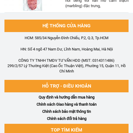
nổi tiếng với vân mỡ cẩm thạch
(marbling) đặc trưng,
HỆ THỐNG CỬA HÀNG
HCM: 585/34 Nguyễn Đình Chiểu, P.2, Q.3, Tp.HCM
HN: Số 4 ngõ 47 Nam Dư, Lĩnh Nam, Hoàng Mai, Hà Nội
CÔNG TY TNHH TMDV TƯ VẤN HDD (MST: 0314311486)
299/2/57 Lý Thường Kiệt (Cao Ốc Thuận Việt), Phường 15, Quận 11, Hồ
Chí Minh
HỖ TRỢ - ĐIỀU KHOẢN
Quy định và hướng dẫn mua hàng
Chính sách Giao hàng và thanh toán
Chính sách bảo mật thông tin
Chính sách đổi trả hàng
TOP TÌM KIẾM