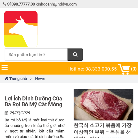
Sỉ 098.77777.00
kinhdoanh@hddvn.com
Hotline: 08.333.000.55
(0)
Trang chủ
News
Lợi Ích Dinh Dưỡng Của
Ba Rọi Bò Mỹ Cắt Mỏng
25/03/2025
Ba rọi bò Mỹ là một loại thịt được
한국식 소고기 볶음에 가장
ấu chuộng trên khắp thế giới nhờ
vị ngọt tự nhiên, kết cấu mềm
이상적인 부위 – 목심을 선
mềm và giàu giá trị dinh dưỡng.Ba