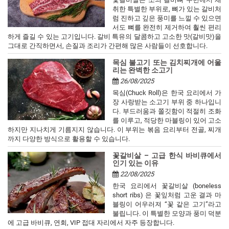
취한 특별한 부위로, 뼈가 있는 갈비처
럼 진하고 깊은 풍미를 느낄 수 있으면
서도 뼈를 완전히 제거하여 훨씬 편리
하게 즐길 수 있는 고기입니다. 갈비 특유의 달콤하고 고소한 맛(갈비맛)을
그대로 간직하면서, 손질과 조리가 간편해 많은 사람들이 선호합니다.
목심 불고기 또는 김치찌개에 어울
리는 완벽한 소고기
26/08/2025
목심(Chuck Roll)은 한국 요리에서 가
장 사랑받는 소고기 부위 중 하나입니
다. 부드러움과 쫄깃함이 적절히 조화
를 이루고, 적당한 마블링이 있어 고소
하지만 지나치게 기름지지 않습니다. 이 부위는 볶음 요리부터 전골, 찌개
까지 다양한 방식으로 활용할 수 있습니다.
꽃갈비살 – 고급 한식 바비큐에서
인기 있는 이유
22/08/2025
한국 요리에서 꽃갈비살 (boneless
short ribs) 은 꽃잎처럼 고운 결과 마
블링이 어우러져 “꽃 같은 고기”라고
불립니다. 이 특별한 모양과 풍미 덕분
에 고급 바비큐, 연회, VIP 접대 자리에서 자주 등장합니다.