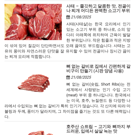
사태 – 쫄깃하고 달콤한 맛, 전골이
나 찌개 어디든 완벽한 소고기 부위
21/08/2025
사태(사태살)는 한국 요리에서 인기
있는 소고기 부위 중 하나로, 소의 앞
다리 아래쪽에 위치하며 근육이 발달
한 부위입니다. 작은 힘줄과 적은 지방
이 섞여 있어 질감이 단단하면서도 오래 끓여도 부드럽습니다. 사태는 고
유의 풍미와 자연스러운 단맛을 잘 유지할 수 있어 전골이나 장시간 끓이
는 찌개 요리에 적합합니다.
뼈 없는 갈비로 집에서 간편하게 갈
비구이 만들기 (시판 양념 사용)
21/08/2025
뼈 없는 갈비(숏립, Short Ribs)는 전
세계에서 사랑받는 인기 수입 고기
(meat) 부위 중 하나입니다. 한국에서
는 미국, 호주, 뉴질랜드 등 다양한 나
라에서 수입되는 뼈 없는 갈비가 특히 인기가 많습니다. 각 산지에 따라 마
블링과 두께, 풍미가 달라지며, 그 차이점을 즐기는 것도 또 다른 매력입니
다.
호주산 쇼트립 – 고기와 뼈까지 부
드러운, 입에서 살살 녹는 맛