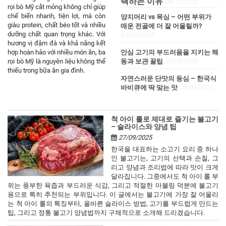
택하는 이유
04/10/2025
rọi bò Mỹ cắt mỏng không chỉ giúp
chế biến nhanh, tiện lợi, mà còn
양지머리 vs 목심 – 어떤 부위가
giàu protein, chất béo tốt và nhiều
매운 전골에 더 잘 어울릴까?
dưỡng chất quan trọng khác. Với
01/10/2025
hương vị đậm đà và khả năng kết
안심 고기의 부드러움을 지키는 해
hợp hoàn hảo với nhiều món ăn, ba
동과 보관 꿀팁
30/09/2025
rọi bò Mỹ là nguyên liệu không thể
thiếu trong bữa ăn gia đình.
자연스러운 단맛의 등심 – 한국식
바비큐에 딱 맞는 맛
29/09/2025
척 아이 롤로 제대로 즐기는 불고기
– 슬라이스와 양념 팁
27/09/2025
한국을 대표하는 소고기 요리 중 하나
인 불고기는, 고기의 선택과 손질, 그
리고 양념과 조리법에 따라 맛이 크게
달라집니다. 그중에서도 척 아이 롤 부
위는 풍부한 육즙과 부드러운 식감, 그리고 적절한 마블링 덕분에 불고기
용으로 특히 추천되는 부위입니다. 이 글에서는 불고기에 가장 잘 어울리
는 척 아이 롤의 특징부터, 올바른 슬라이스 방법, 고기를 부드럽게 만드는
팁, 그리고 정통 불고기 양념법까지 구체적으로 소개해 드리겠습니다.