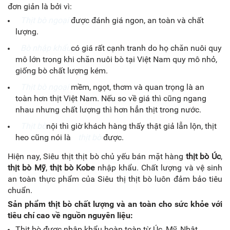
đơn giản là bởi vì:
Thịt bò ngoại
được đánh giá ngon, an toàn và chất
lượng.
Bò nhập khẩu
có giá rất cạnh tranh do họ chăn nuôi quy
mô lớn trong khi chăn nuôi bò tại Việt Nam quy mô nhỏ,
giống bò chất lượng kém.
Thịt bò ngoại
mềm, ngọt, thơm và quan trọng là an
toàn hơn thịt Việt Nam. Nếu so về giá thì cũng ngang
nhau nhưng chất lượng thì hơn hẳn thịt trong nước.
Thịt bò
nội thì giờ khách hàng thấy thật giả lẫn lộn, thịt
heo cũng nói là
thịt bò
được.
Hiện nay, Siêu thịt thịt bò chủ yếu bán mặt hàng
thịt bò Úc
,
thịt bò Mỹ
,
thịt bò Kobe
nhập khẩu. Chất lượng và vệ sinh
an toàn thực phẩm của Siêu thị thịt bò luôn đảm bảo tiêu
chuẩn.
Sản phẩm thịt bò chất lượng và an toàn cho sức khỏe với
tiêu chí cao về nguồn nguyên liệu:
Thịt bò được nhập khẩu hoàn toàn từ Úc, Mỹ, Nhật,