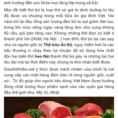
ảnh hưởng đến sức khỏe mọi tầng lớp trong xã hội.
Như đã biết thịt bò là loại thịt có giá trị dinh dưỡng từ lâu
đã được ưa chuộng trong mỗi bữa ăn gia đình Việt. Vài
năm trở lại đây tổng sản lượng đàn bò ta sụt giảm liên tục,
trong khi mức sống ngày càng tăng làm cho cung không
đủ cầu, giá bán tăng cao. Không những thế Bạn có biết ở
thành phố lớn (HCM, Hà Nội ...) hơn 80% thịt bò tại các sạp
chợ có nguồn gốc từ
Thịt trâu Ấn Độ
, nguy hiểm hơn là các
tiểu thương vì chạy theo lợi nhuận đã sử dụng hóa chất
độc hại biến thịt
heo Nái
thành thịt bò gây ra những tác hại
lâu dài mà tại thời điểm này chúng ta khó nhận biết được
Sieuthithitbo.net ý thức được trách nhiệm của mình là nơi
cung cấp các mặt hàng đảm bảo rõ ràng nguồn gốc, xuất
xứ… Từ đó giúp cho người tiêu dùng Việt Nam được hưởng
đúng chất lượng thực phẩm sạch của các quốc gia hàng
đầu thế giới như: Mỹ, Úc, Nhật.