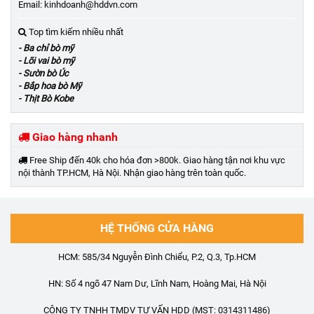
Email: kinhdoanh@hddvn.com
Top tìm kiếm nhiều nhất
- Ba chỉ bò mỹ
- Lõi vai bò mỹ
- Sườn bò Úc
- Bắp hoa bò Mỹ
- Thịt Bò Kobe
Giao hàng nhanh
Free Ship đến 40k cho hóa đơn >800k. Giao hàng tận nơi khu vực
nội thành TP.HCM, Hà Nội. Nhận giao hàng trên toàn quốc.
HỆ THỐNG CỬA HÀNG
HCM: 585/34 Nguyễn Đình Chiểu, P.2, Q.3, Tp.HCM
HN: Số 4 ngõ 47 Nam Dư, Lĩnh Nam, Hoàng Mai, Hà Nội
CÔNG TY TNHH TMDV TƯ VẤN HDD (MST: 0314311486)