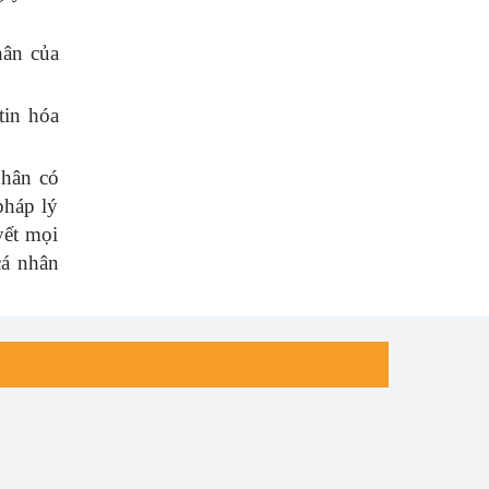
hân của
tin hóa
nhân có
pháp lý
yết mọi
cá nhân