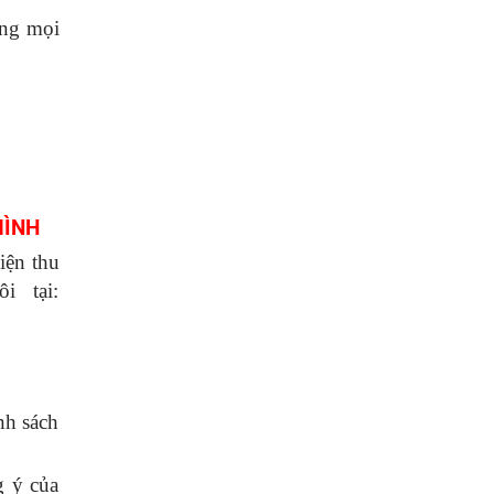
ong mọi
MÌNH
iện thu
i tại:
nh sách
g ý của