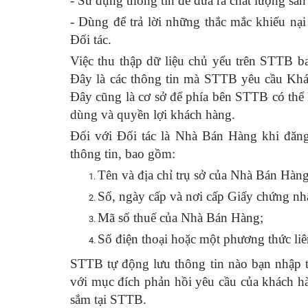
- Sử dụng thông tin để đưa ra chất lượng sản
- Dùng để trả lời những thắc mắc khiếu nại 
Đối tác.
Việc thu thập dữ liệu chủ yếu trên STTB ba
Đây là các thông tin mà STTB yêu cầu Khá
Đây cũng là cơ sở để phía bên STTB có thể 
dùng và quyền lợi khách hàng.
Đối với Đối tác là Nhà Bán Hàng khi đă
thông tin, bao gồm:
Tên và địa chỉ trụ sở của Nhà Bán Hàng
Số, ngày cấp và nơi cấp Giấy chứng n
Mã số thuế của Nhà Bán Hàng;
Số điện thoại hoặc một phương thức liê
STTB tự động lưu thông tin nào bạn nhập tr
với mục đích phản hồi yêu cầu của khách h
sắm tại STTB.