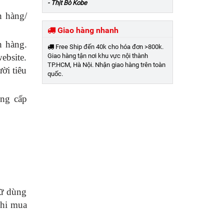
- Thịt Bò Kobe
h hàng/
Giao hàng nhanh
h hàng.
Free Ship đến 40k cho hóa đơn >800k.
ebsite.
Giao hàng tận nơi khu vực nội thành
TP.HCM, Hà Nội. Nhận giao hàng trên toàn
ời tiêu
quốc.
ng cấp
rữ dùng
khi mua