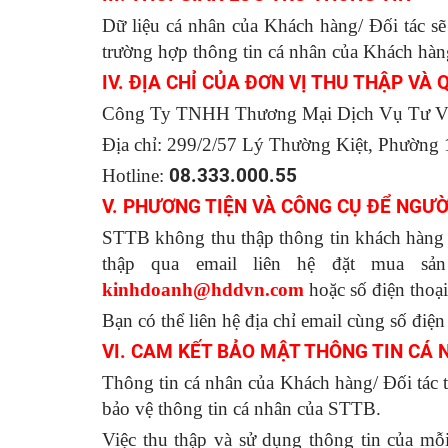
Dữ liệu cá nhân của Khách hàng/ Đối tác sẽ
trường hợp thông tin cá nhân của Khách hàn
IV. ĐỊA CHỈ CỦA ĐƠN VỊ THU THẬP VÀ
Công Ty TNHH Thương Mại Dịch Vụ Tư 
Địa chỉ: 299/2/57 Lý Thường Kiệt, Phường
Hotline:
08.333.000.55
V. PHƯƠNG TIỆN VÀ CÔNG CỤ ĐỂ NGƯỜ
STTB không thu thập thông tin khách hàng q
thập qua email liên hệ đặt mua sả
kinhdoanh@hddvn.com
hoặc số điện thoại
Bạn có thể liên hệ địa chỉ email cùng số điện
VI. CAM KẾT BẢO MẬT THÔNG TIN CÁ 
Thông tin cá nhân của Khách hàng/ Đối tác 
bảo vệ thông tin cá nhân của STTB.
Việc thu thập và sử dụng thông tin của mỗ