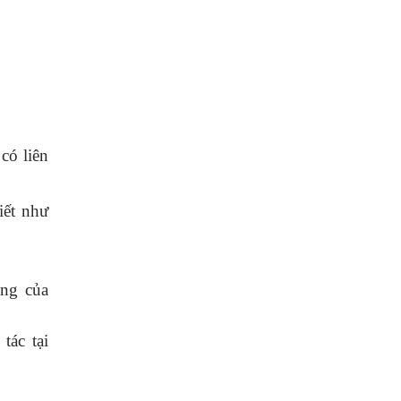
có liên
iết như
áng của
tác tại