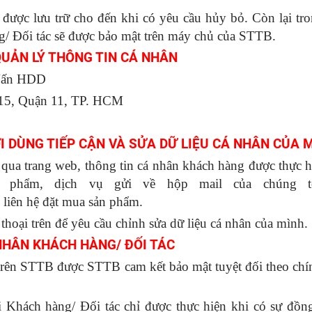
 được lưu trữ cho đến khi có yêu cầu hủy bỏ. Còn lại tr
g/ Đối tác sẽ được bảo mật trên máy chủ của STTB.
 QUẢN LÝ THÔNG TIN CÁ NHÂN
Vấn HDD
 15, Quận 11, TP. HCM
I DÙNG TIẾP CẬN VÀ SỬA DỮ LIỆU CÁ NHÂN CỦA 
ua trang web, thông tin cá nhân khách hàng được thực h
n phẩm, dịch vụ gửi về hộp mail của chúng tô
 liên hệ đặt mua sản phẩm.
 thoại trên để yêu cầu chỉnh sửa dữ liệu cá nhân của mình.
NHÂN KHÁCH HÀNG/ ĐỐI TÁC
trên STTB được STTB cam kết bảo mật tuyệt đối theo chí
i Khách hàng/ Đối tác chỉ được thực hiện khi có sự đồn