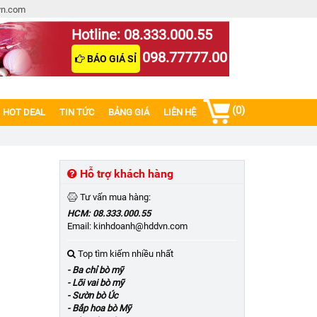
vn.com
Hotline: 08.333.000.55
098.77777.00
BÁO GIÁ SỈ
(0)
HOT DEAL
TIN TỨC
BẢNG GIÁ
LIÊN HỆ
Hỗ trợ khách hàng
Tư vấn mua hàng:
HCM: 08.333.000.55
Email: kinhdoanh@hddvn.com
Top tìm kiếm nhiều nhất
- Ba chỉ bò mỹ
- Lõi vai bò mỹ
- Sườn bò Úc
- Bắp hoa bò Mỹ