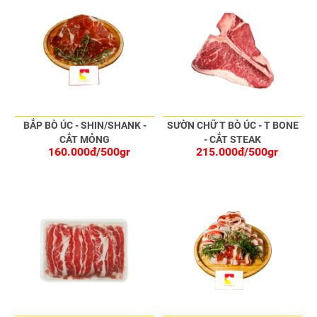
BẮP BÒ ÚC - SHIN/SHANK -
SƯỜN CHỮ T BÒ ÚC - T BONE
CẮT MỎNG
- CẮT STEAK
160.000đ/500gr
215.000đ/500gr