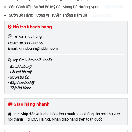
Các Cách Ướp Ba Rọi Bò Mỹ Cắt Mỏng Để Nướng Ngon
25/07/2024
Sườn Bò Hầm: Hương Vị Truyền Thống Đậm Đà
30/03/2025
Hỗ trợ khách hàng
Tư vấn mua hàng:
HCM: 08.333.000.55
Email: kinhdoanh@hddvn.com
Top tìm kiếm nhiều nhất
- Ba chỉ bò mỹ
- Lõi vai bò mỹ
- Sườn bò Úc
- Bắp hoa bò Mỹ
- Thịt Bò Kobe
Giao hàng nhanh
Free Ship đến 40k cho hóa đơn >800k. Giao hàng tận nơi khu vực
nội thành TP.HCM, Hà Nội. Nhận giao hàng trên toàn quốc.