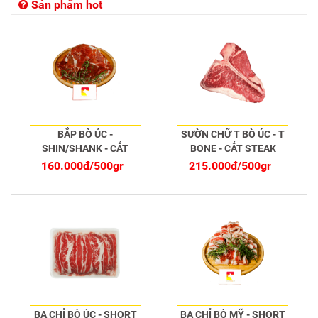
Sản phẩm hot
BẮP BÒ ÚC -
SƯỜN CHỮ T BÒ ÚC - T
SHIN/SHANK - CẮT
BONE - CẮT STEAK
MỎNG
160.000đ/500gr
215.000đ/500gr
BA CHỈ BÒ ÚC - SHORT
BA CHỈ BÒ MỸ - SHORT