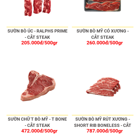
SƯỜN BÒ ÚC - RALPHS PRIME
SƯỜN BÒ MỸ CÓ XƯƠNG -
- CẮT STEAK
CẮT STEAK
205.000đ/500gr
260.000đ/500gr
SƯỜN CHỮ T BÒ MỸ - T BONE
SƯỜN BÒ MỸ RÚT XƯƠNG -
- CẮT STEAK
SHORT RIB BONELESS - CẮT
472.000đ/500gr
787.000đ/500gr
STEAK