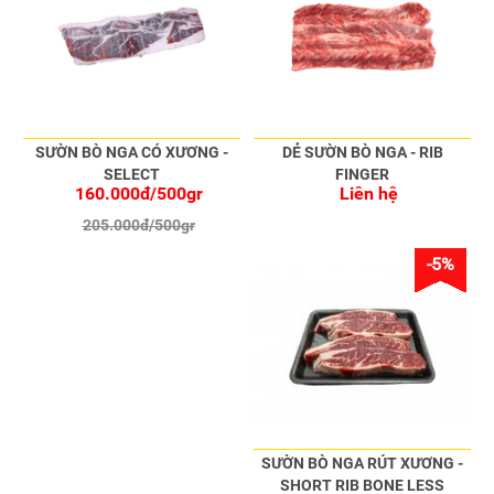
SƯỜN BÒ NGA CÓ XƯƠNG -
DẺ SƯỜN BÒ NGA - RIB
SELECT
FINGER
160.000đ/500gr
Liên hệ
205.000đ/500gr
-5%
SƯỜN BÒ NGA RÚT XƯƠNG -
SHORT RIB BONE LESS