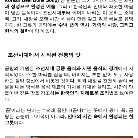
Korean Beef Bone Soup)
 은 단순한 국이 아니다. 그것은 
시간
과 정성으로 완성된 예술
, 그리고 한국인의 인내와 따뜻한 마음
이 담긴 음식이다. 조선시대부터 이어져 내려온 이 요리는 소의 
뼈, 고기, 내장을 오랜 시간 푹 끓여 만든 깊고 맑은 국물로 유명
하다. 한 그릇의 곰탕에는 
수백 년의 역사, 가족의 사랑, 그리고 
한식의 철학
이 담겨 있다.
조선시대에서 시작된 전통의 맛
곰탕의 기원은 
조선시대 궁중 음식과 서민 음식의 경계
에서 시
작되었다. 소 한 마리를 잡을 때, 버려지는 부분 없이 모두 사용
하던 절약 정신에서 비롯된 것이다. 뼈와 내장을 천천히 끓여 국
물을 내는 방식은 음식 재료의 가치를 최대한 살리고, 시간이 만
들어낸 깊은 맛을 강조하는 
한국인의 지혜로운 조리법
을 보여준
다.
‘곰’이라는 단어는 **오래 끓인다(곰다)**는 뜻에서 왔다. 즉, 곰
탕은 단순히 고기국이 아니라, 
인내의 시간 속에서 완성되는 한 
그릇
이다.