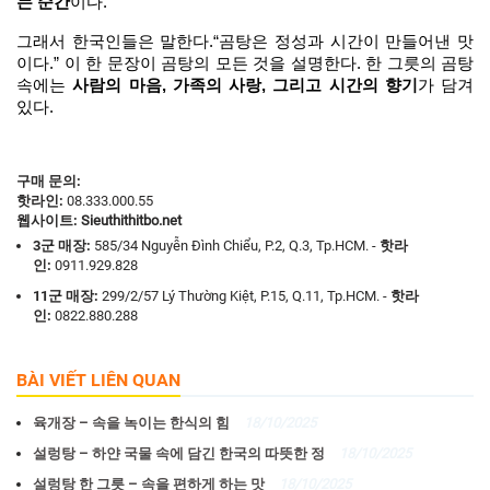
는 순간
이다.
그래서 한국인들은 말한다.“곰탕은 정성과 시간이 만들어낸 맛
이다.” 이 한 문장이 곰탕의 모든 것을 설명한다. 한 그릇의 곰탕 
속에는 
사람의 마음, 가족의 사랑, 그리고 시간의 향기
가 담겨 
있다.
구매 문의:
핫라인:
08.333.000.55
웹사이트:
Sieuthithitbo.net
3군 매장:
585/34 Nguyễn Đình Chiểu, P.2, Q.3, Tp.HCM. -
핫라
인
:
0911.929.828
11군 매장:
299/2/57 Lý Thường Kiệt, P.15, Q.11, Tp.HCM. -
핫라
인
:
0822.880.288
BÀI VIẾT LIÊN QUAN
육개장 – 속을 녹이는 한식의 힘
18/10/2025
설렁탕 – 하얀 국물 속에 담긴 한국의 따뜻한 정
18/10/2025
설렁탕 한 그릇 – 속을 편하게 하는 맛
18/10/2025