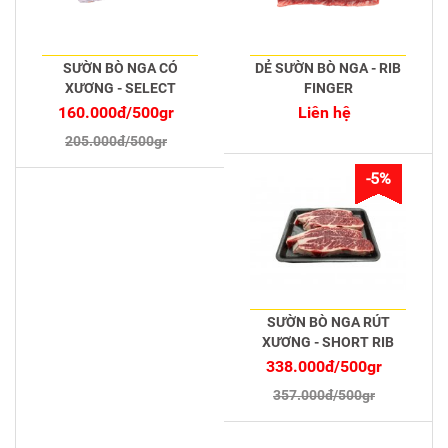
SƯỜN BÒ NGA CÓ
DẺ SƯỜN BÒ NGA - RIB
XƯƠNG - SELECT
FINGER
160.000đ/500gr
Liên hệ
205.000đ/500gr
-5%
SƯỜN BÒ NGA RÚT
XƯƠNG - SHORT RIB
BONE LESS ANGUS
338.000đ/500gr
357.000đ/500gr