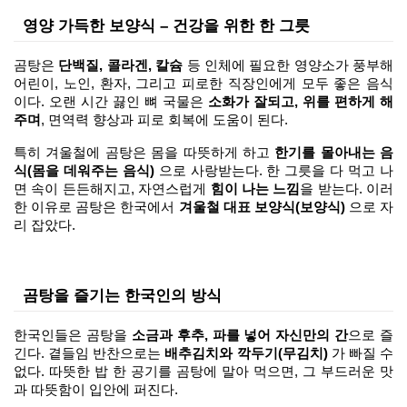
영양 가득한 보양식 – 건강을 위한 한 그릇
곰탕은 
단백질, 콜라겐, 칼슘
 등 인체에 필요한 영양소가 풍부해 
어린이, 노인, 환자, 그리고 피로한 직장인에게 모두 좋은 음식
이다. 오랜 시간 끓인 뼈 국물은 
소화가 잘되고, 위를 편하게 해
주며
, 면역력 향상과 피로 회복에 도움이 된다.
특히 겨울철에 곰탕은 몸을 따뜻하게 하고 
한기를 몰아내는 음
식(몸을 데워주는 음식)
 으로 사랑받는다. 한 그릇을 다 먹고 나
면 속이 든든해지고, 자연스럽게 
힘이 나는 느낌
을 받는다. 이러
한 이유로 곰탕은 한국에서 
겨울철 대표 보양식(보양식)
 으로 자
리 잡았다.
곰탕을 즐기는 한국인의 방식
한국인들은 곰탕을 
소금과 후추, 파를 넣어 자신만의 간
으로 즐
긴다. 곁들임 반찬으로는 
배추김치와 깍두기(무김치)
 가 빠질 수 
없다. 따뜻한 밥 한 공기를 곰탕에 말아 먹으면, 그 부드러운 맛
과 따뜻함이 입안에 퍼진다.