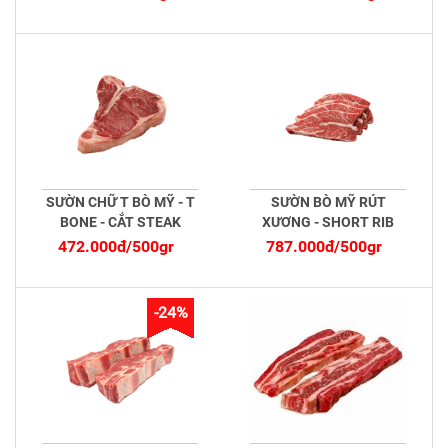
SƯỜN CHỮ T BÒ MỸ - T
SƯỜN BÒ MỸ RÚT
BONE - CẮT STEAK
XƯƠNG - SHORT RIB
BONELESS - CẮT
472.000đ/500gr
787.000đ/500gr
STEAK
-24%