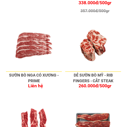
338.000đ/500gr
ANGUS
357.000đ/500gr
SƯỜN BÒ NGA CÓ XƯƠNG -
DẺ SƯỜN BÒ MỸ - RIB
PRIME
FINGERS - CẮT STEAK
Liên hệ
260.000đ/500gr