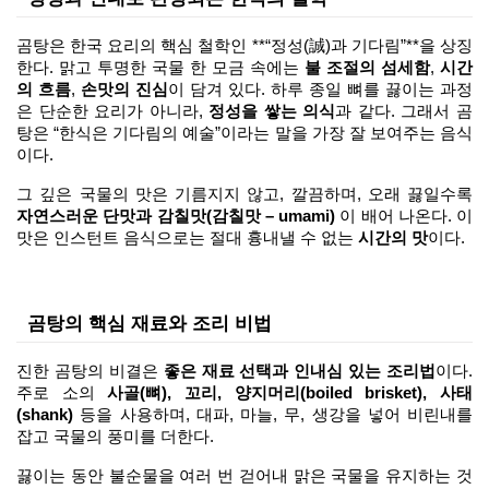
곰탕은 한국 요리의 핵심 철학인 **“정성(誠)과 기다림”**을 상징
한다. 맑고 투명한 국물 한 모금 속에는 
불 조절의 섬세함
, 
시간
의 흐름
, 
손맛의 진심
이 담겨 있다. 하루 종일 뼈를 끓이는 과정
은 단순한 요리가 아니라, 
정성을 쌓는 의식
과 같다. 그래서 곰
탕은 “한식은 기다림의 예술”이라는 말을 가장 잘 보여주는 음식
이다.
그 깊은 국물의 맛은 기름지지 않고, 깔끔하며, 오래 끓일수록 
자연스러운 단맛과 감칠맛(감칠맛 – umami)
 이 배어 나온다. 이 
맛은 인스턴트 음식으로는 절대 흉내낼 수 없는 
시간의 맛
이다.
곰탕의 핵심 재료와 조리 비법
진한 곰탕의 비결은 
좋은 재료 선택과 인내심 있는 조리법
이다. 
주로 소의 
사골(뼈), 꼬리, 양지머리(boiled brisket), 사태
(shank)
 등을 사용하며, 대파, 마늘, 무, 생강을 넣어 비린내를 
잡고 국물의 풍미를 더한다.
끓이는 동안 불순물을 여러 번 걷어내 맑은 국물을 유지하는 것