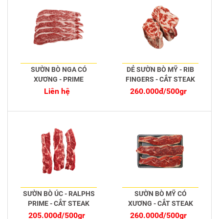
SƯỜN BÒ NGA CÓ
DẺ SƯỜN BÒ MỸ - RIB
XƯƠNG - PRIME
FINGERS - CẮT STEAK
Liên hệ
260.000đ/500gr
SƯỜN BÒ ÚC - RALPHS
SƯỜN BÒ MỸ CÓ
PRIME - CẮT STEAK
XƯƠNG - CẮT STEAK
205.000đ/500gr
260.000đ/500gr