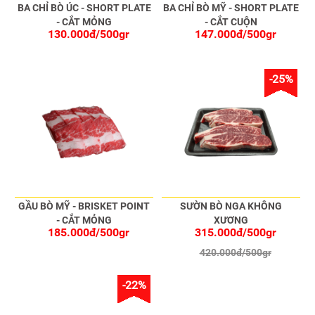
BA CHỈ BÒ ÚC - SHORT PLATE
BA CHỈ BÒ MỸ - SHORT PLATE
- CẮT MỎNG
- CẮT CUỘN
130.000đ/500gr
147.000đ/500gr
-25%
GẦU BÒ MỸ - BRISKET POINT
SƯỜN BÒ NGA KHÔNG
- CẮT MỎNG
XƯƠNG
185.000đ/500gr
315.000đ/500gr
420.000đ/500gr
-22%