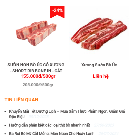
-24%
SƯỜN NON BÒ ÚC CÓ XƯƠNG
Xương Sườn Bò Úc
- SHORT RIB BONE IN - CẮT
155.000đ/500gr
Liên hệ
STEAK
205.000đ/500gr
TIN LIÊN QUAN
Khuyến Mãi Tết Dương Lịch – Mua Sắm Thực Phẩm Ngon, Giảm Giá
Đặc Biệt!
30/12/2025
Hướng dẫn phân biệt các loại thịt bò nhanh nhất
27/06/2023
Ba Rọi Bò Mỹ Cắt Mỏng: Món Ngon Cho Ngày Lạnh
26/07/2024