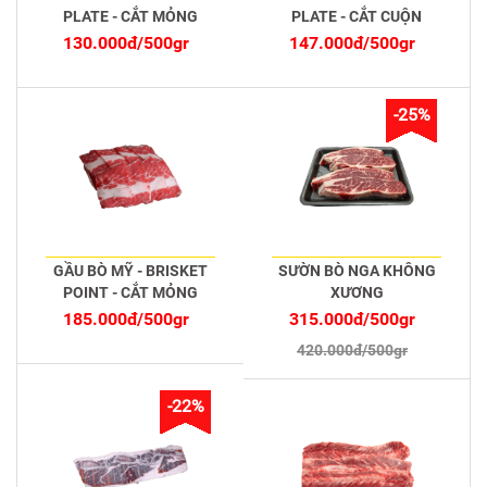
PLATE - CẮT MỎNG
PLATE - CẮT CUỘN
130.000đ/500gr
147.000đ/500gr
-25%
GẦU BÒ MỸ - BRISKET
SƯỜN BÒ NGA KHÔNG
POINT - CẮT MỎNG
XƯƠNG
185.000đ/500gr
315.000đ/500gr
420.000đ/500gr
-22%