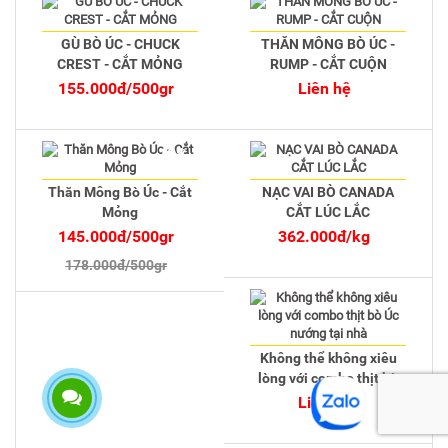
GÙ BÒ ÚC - CHUCK
THĂN MÔNG BÒ ÚC -
CREST - CẮT MỎNG
RUMP - CẮT CUỘN
155.000đ/500gr
Liên hệ
-19%
Thăn Mông Bò Úc - Cắt
NẠC VAI BÒ CANADA
Mỏng
CẮT LÚC LẮC
145.000đ/500gr
362.000đ/kg
178.000đ/500gr
Không thể không xiêu
lòng với combo thịt bò
Úc nướng tại nhà
Liên hệ