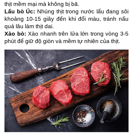
thịt mềm mại mà không bị bã.
Lẩu bò Úc:
 Nhúng thịt trong nước lẩu đang sôi 
khoảng 10-15 giây đến khi đổi màu, tránh nấu 
quá lâu làm thịt dai.
Xào bò:
 Xào nhanh trên lửa lớn trong vòng 3-5 
phút để giữ độ giòn và mềm tự nhiên của thịt.