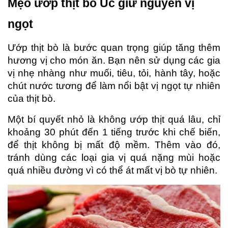
Mẹo ướp thịt bò Úc giữ nguyên vị 
ngọt
Ướp thịt bò là bước quan trọng giúp tăng thêm 
hương vị cho món ăn. Bạn nên sử dụng các gia 
vị nhẹ nhàng như muối, tiêu, tỏi, hành tây, hoặc 
chút nước tương để làm nổi bật vị ngọt tự nhiên 
của thịt bò.
Một bí quyết nhỏ là không ướp thịt quá lâu, chỉ 
khoảng 30 phút đến 1 tiếng trước khi chế biến, 
để thịt không bị mất độ mềm. Thêm vào đó, 
tránh dùng các loại gia vị quá nặng mùi hoặc 
quá nhiều đường vì có thể át mất vị bò tự nhiên.