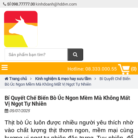
Sỉ 098.77777.00
kinhdoanh@hddvn.com
Hotline: 08.333.000.55
(0)
Trang chủ
Kinh nghiệm & mẹo hay sưu tầm
Bí Quyết Chế Biến
Bò Úc Ngon Mềm Mà Không Mất Vị Ngọt Tự Nhiên
Bí Quyết Chế Biến Bò Úc Ngon Mềm Mà Không Mất
Vị Ngọt Tự Nhiên
05/07/2025
Thịt bò Úc luôn được nhiều người yêu thích nhờ 
vào chất lượng thịt thơm ngon, mềm mại cùng 
hương vị ngọt tự nhiên đặc trưng. Tuy nhiên, để 