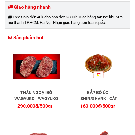
Giao hàng nhanh
Free Ship đến 40k cho hóa đơn >800k. Giao hàng tận nơi khu vực
nội thành TP.HCM, Hà Nội. Nhận giao hàng trên toàn quốc.
Sản phẩm hot
THĂN NGOẠI BÒ
BẮP BÒ ÚC -
WAGYUKO - WAGYUKO
SHIN/SHANK - CẮT
STRIPLOIN
MỎNG
290.000đ/500gr
160.000đ/500gr