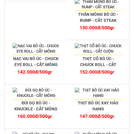
THĂN MÔNG BÒ ÚC -
RUMP - CẮT STEAK
130.000đ/500gr
NẠC VAI BÒ ÚC - CHUCK
THỊT CỔ BÒ ÚC -
EYE ROLL - CẮT MỎNG
CHUCK ROLL - CẮT
CUỘN
142.000đ/500gr
152.000đ/500gr
ĐÙI GỌ BÒ ÚC -
THỊT BÒ ÚC XAY HẢO
KNUCKLE - CẮT MỎNG
HẠNG
160.000đ/500gr
147.000đ/500gr