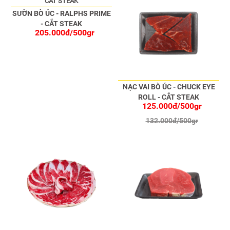
SƯỜN BÒ ÚC - RALPHS PRIME
- CẮT STEAK
205.000đ/500gr
NẠC VAI BÒ ÚC - CHUCK EYE
ROLL - CẮT STEAK
125.000đ/500gr
132.000đ/500gr
-5%