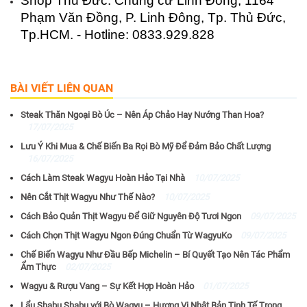
Shop Thủ Đức: Chung cư Linh Đông, 1164 
Phạm Văn Đồng, P. Linh Đông, Tp. Thủ Đức, 
Tp.HCM. - Hotline: 0833.929.828
BÀI VIẾT LIÊN QUAN
Steak Thăn Ngoại Bò Úc – Nên Áp Chảo Hay Nướng Than Hoa?
17/07/2025
Lưu Ý Khi Mua & Chế Biến Ba Rọi Bò Mỹ Để Đảm Bảo Chất Lượng
16/07/2025
Cách Làm Steak Wagyu Hoàn Hảo Tại Nhà
10/07/2025
Nên Cắt Thịt Wagyu Như Thế Nào?
10/07/2025
Cách Bảo Quản Thịt Wagyu Để Giữ Nguyên Độ Tươi Ngon
09/07/2025
Cách Chọn Thịt Wagyu Ngon Đúng Chuẩn Từ WagyuKo
09/07/2025
Chế Biến Wagyu Như Đầu Bếp Michelin – Bí Quyết Tạo Nên Tác Phẩm
Ẩm Thực
02/07/2025
Wagyu & Rượu Vang – Sự Kết Hợp Hoàn Hảo
01/07/2025
Lẩu Shabu Shabu với Bò Wagyu – Hương Vị Nhật Bản Tinh Tế Trong