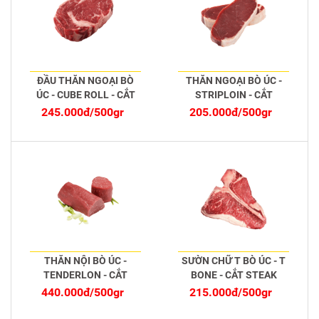
ĐẦU THĂN NGOẠI BÒ
THĂN NGOẠI BÒ ÚC -
ÚC - CUBE ROLL - CẮT
STRIPLOIN - CẮT
STEAK
STEAK
245.000đ/500gr
205.000đ/500gr
THĂN NỘI BÒ ÚC -
SƯỜN CHỮ T BÒ ÚC - T
TENDERLON - CẮT
BONE - CẮT STEAK
STEAK
440.000đ/500gr
215.000đ/500gr