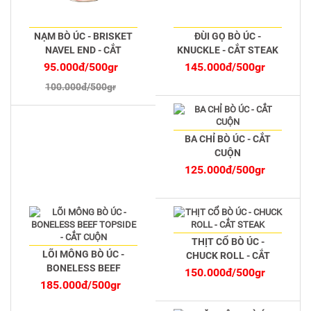
NẠM BÒ ÚC - BRISKET
ĐÙI GỌ BÒ ÚC -
NAVEL END - CẮT
KNUCKLE - CẮT STEAK
MỎNG
95.000đ/500gr
145.000đ/500gr
100.000đ/500gr
BA CHỈ BÒ ÚC - CẮT
CUỘN
125.000đ/500gr
THỊT CỔ BÒ ÚC -
LÕI MÔNG BÒ ÚC -
CHUCK ROLL - CẮT
BONELESS BEEF
STEAK
150.000đ/500gr
TOPSIDE - CẮT CUỘN
185.000đ/500gr