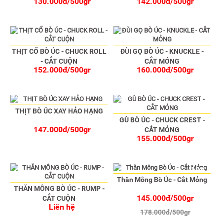
130.000đ/500gr
142.000đ/500gr
THỊT CỔ BÒ ÚC - CHUCK ROLL
ĐÙI GỌ BÒ ÚC - KNUCKLE -
- CẮT CUỘN
CẮT MỎNG
152.000đ/500gr
160.000đ/500gr
THỊT BÒ ÚC XAY HẢO HẠNG
GÙ BÒ ÚC - CHUCK CREST -
147.000đ/500gr
CẮT MỎNG
155.000đ/500gr
-19%
Thăn Mông Bò Úc - Cắt Mỏng
THĂN MÔNG BÒ ÚC - RUMP -
145.000đ/500gr
CẮT CUỘN
Liên hệ
178.000đ/500gr