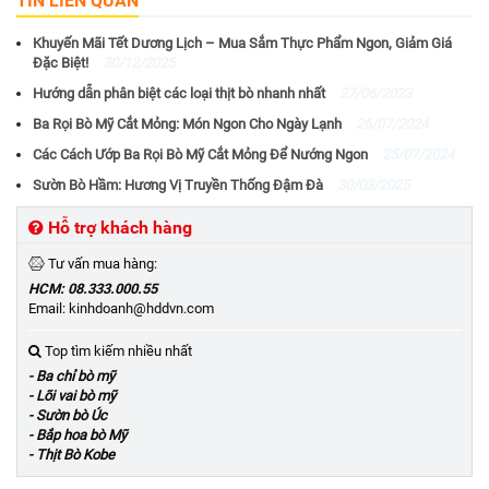
TIN LIÊN QUAN
Khuyến Mãi Tết Dương Lịch – Mua Sắm Thực Phẩm Ngon, Giảm Giá
Đặc Biệt!
30/12/2025
Hướng dẫn phân biệt các loại thịt bò nhanh nhất
27/06/2023
Ba Rọi Bò Mỹ Cắt Mỏng: Món Ngon Cho Ngày Lạnh
26/07/2024
Các Cách Ướp Ba Rọi Bò Mỹ Cắt Mỏng Để Nướng Ngon
25/07/2024
Sườn Bò Hầm: Hương Vị Truyền Thống Đậm Đà
30/03/2025
Hỗ trợ khách hàng
Tư vấn mua hàng:
HCM: 08.333.000.55
Email: kinhdoanh@hddvn.com
Top tìm kiếm nhiều nhất
- Ba chỉ bò mỹ
- Lõi vai bò mỹ
- Sườn bò Úc
- Bắp hoa bò Mỹ
- Thịt Bò Kobe