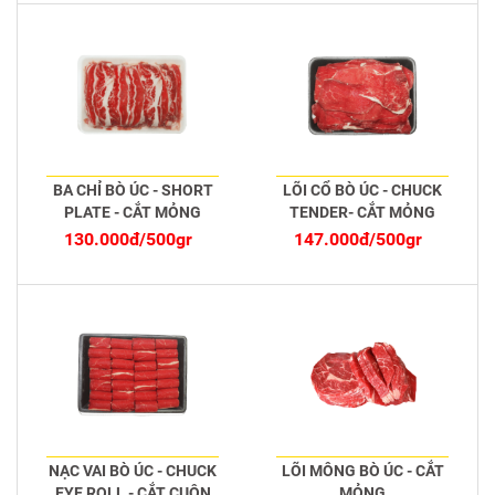
BA CHỈ BÒ ÚC - SHORT
LÕI CỔ BÒ ÚC - CHUCK
PLATE - CẮT MỎNG
TENDER- CẮT MỎNG
130.000đ/500gr
147.000đ/500gr
NẠC VAI BÒ ÚC - CHUCK
LÕI MÔNG BÒ ÚC - CẮT
EYE ROLL - CẮT CUỘN
MỎNG