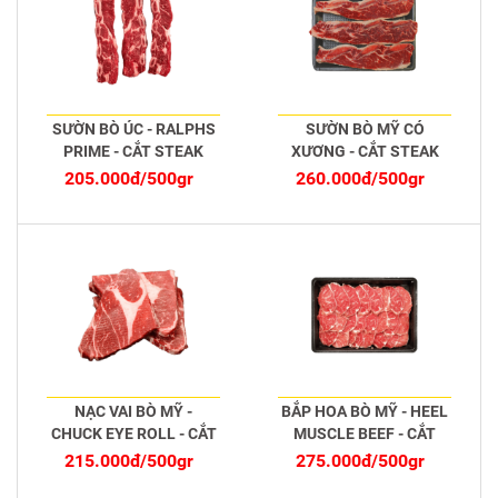
SƯỜN BÒ ÚC - RALPHS
SƯỜN BÒ MỸ CÓ
PRIME - CẮT STEAK
XƯƠNG - CẮT STEAK
205.000đ/500gr
260.000đ/500gr
NẠC VAI BÒ MỸ -
BẮP HOA BÒ MỸ - HEEL
CHUCK EYE ROLL - CẮT
MUSCLE BEEF - CẮT
STEAK
MỎNG
215.000đ/500gr
275.000đ/500gr