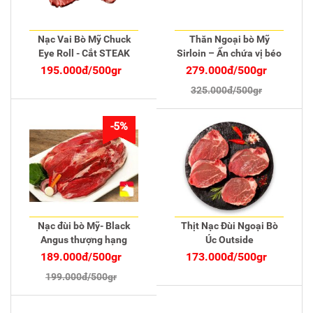
Nạc Vai Bò Mỹ Chuck
Thăn Ngoại bò Mỹ
Eye Roll - Cắt STEAK
Sirloin – Ẩn chứa vị béo
ngọt, hương ngất ngây
195.000đ/500gr
279.000đ/500gr
325.000đ/500gr
-5%
Nạc đùi bò Mỹ- Black
Thịt Nạc Đùi Ngoại Bò
Angus thượng hạng
Úc Outside
189.000đ/500gr
173.000đ/500gr
199.000đ/500gr