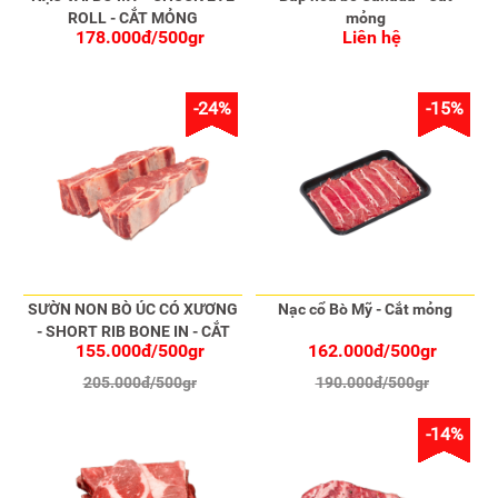
ROLL - CẮT MỎNG
mỏng
178.000đ/500gr
Liên hệ
-24%
-15%
SƯỜN NON BÒ ÚC CÓ XƯƠNG
Nạc cổ Bò Mỹ - Cắt mỏng
- SHORT RIB BONE IN - CẮT
155.000đ/500gr
162.000đ/500gr
STEAK
205.000đ/500gr
190.000đ/500gr
-14%