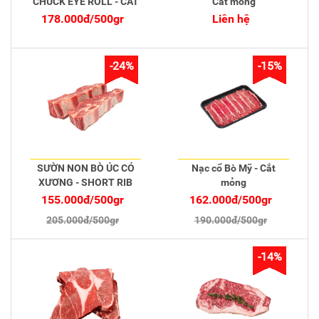
CHUCK EYE ROLL - CẮT
Cắt mỏng
MỎNG
178.000đ/500gr
Liên hệ
-24%
-15%
SƯỜN NON BÒ ÚC CÓ
Nạc cổ Bò Mỹ - Cắt
XƯƠNG - SHORT RIB
mỏng
BONE IN - CẮT STEAK
155.000đ/500gr
162.000đ/500gr
205.000đ/500gr
190.000đ/500gr
-14%