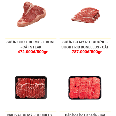
SƯỜN CHỮ T BÒ MỸ - T BONE
SƯỜN BÒ MỸ RÚT XƯƠNG -
- CẮT STEAK
SHORT RIB BONELESS - CẮT
472.000đ/500gr
787.000đ/500gr
STEAK
NẠC VAI BÒ MỸ - CHUCK EYE
Bắp hoa bò Canada - Cắt