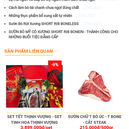
Cách làm bò tái chanh chua ngọt đúng chất
27/06/2023
Những thực phẩm bổ sung sắt tự nhiên
27/06/2023
Sườn Bò Rút Xương SHORT RIB BONELESS
27/06/2023
SƯỜN BÒ MỸ CÓ XƯƠNG SHORT RIB BONEIN - THÀNH CÔNG CHO
NHỮNG BUỔI TIỆC ĐẲNG CẤP
27/06/2023
SẢN PHẨM LIÊN QUAN
-9%
SET TẾT THỊNH VƯỢNG - SET
SƯỜN CHỮ T BÒ ÚC - T BONE
TINH HOA THỊNH VƯỢNG
- CẮT STEAK
3.899.000đ/set
215.000đ/500gr