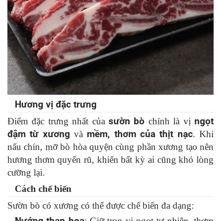
Hương vị đặc trưng
Điểm đặc trưng nhất của
sườn bò
chính là vị
ngọt
đậm từ xương
và
mềm, thơm của thịt nạc
. Khi
nấu chín, mỡ bò hòa quyện cùng phần xương tạo nên
hương thơm quyến rũ, khiến bất kỳ ai cũng khó lòng
cưỡng lại.
Cách chế biến
Sườn bò có xương có thể được chế biến đa dạng:
Nướng than hoa
: Giữ trọn vị ngọt tự nhiên, thơm