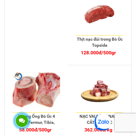
Thịt nạc đùi trong Bò Úc
Topside
128.000đ/500gr
Xương Ống Bò Úc 4
NẠC VAI BÒ CANADA
Món(Fermur, Tibia,
CẮT LÚC LẮC
Radius, Humerus)
58.000đ/500gr
362.000đ/kg