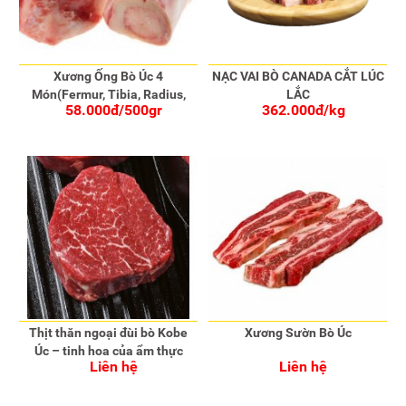
Xương Ống Bò Úc 4
NẠC VAI BÒ CANADA CẮT LÚC
Món(Fermur, Tibia, Radius,
LẮC
58.000đ/500gr
362.000đ/kg
Humerus)
Thịt thăn ngoại đùi bò Kobe
Xương Sườn Bò Úc
Úc – tinh hoa của ẩm thực
Liên hệ
Liên hệ