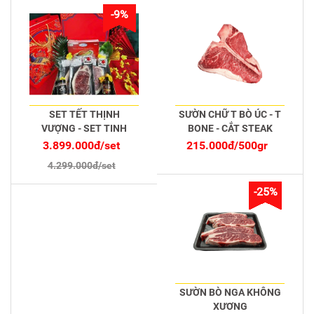
-9%
SET TẾT THỊNH
SƯỜN CHỮ T BÒ ÚC - T
VƯỢNG - SET TINH
BONE - CẮT STEAK
HOA THỊNH VƯỢNG
3.899.000đ/set
215.000đ/500gr
4.299.000đ/set
-25%
SƯỜN BÒ NGA KHÔNG
XƯƠNG