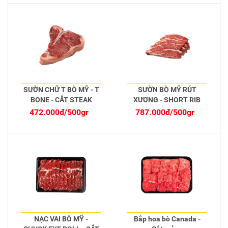
SƯỜN CHỮ T BÒ MỸ - T
SƯỜN BÒ MỸ RÚT
BONE - CẮT STEAK
XƯƠNG - SHORT RIB
BONELESS - CẮT
472.000đ/500gr
787.000đ/500gr
STEAK
NẠC VAI BÒ MỸ -
Bắp hoa bò Canada -