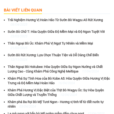
BÀI VIẾT LIÊN QUAN
Trải Nghiệm Hương Vị Hoàn Hảo Từ Sườn Bò Wagyu A5 Rút Xương
08/04/2025
Sườn Bò Chữ T: Hòa Quyện Giữa Độ Mềm Mại và Độ Ngon Tuyệt Vời
23/03/2025
Thăn Ngoại Bò Úc: Khám Phá Vị Ngọt Tự Nhiên và Mềm Mại
21/03/2025
Sườn Bò Rút Xương: Lựa Chọn Thuận Tiện và Dễ Dàng Chế Biến
12/11/2024
Thăn Ngoại Bò Hokubee: Hòa Quyện Giữa Sự Ngon Nường và Chất
Lượng Cao - Cùng Khám Phá Công Nghệ Meltique
17/04/2024
Khám Phá Sự Tinh Hoa của Bò Kobe A5: Hòa Quyện Giữa Hương Vị Đặc
Trưng và Độ Mềm Mại Hoàn Hảo
16/04/2024
Khám Phá Hương Vị Đặc Biệt của Thịt Bò Wagyu Úc: Sự Hòa Quyện
Giữa Chất Lượng và Truyền Thống
10/04/2024
Khám phá Ba Rọi Bò Mỹ Tươi Ngon - Hương vị tinh tế từ đất nước tự
nhiên
03/04/2024
Lạ mà ngon với bắp bò Mỹ ngâm mắm dấm chua ngọt
27/06/2023