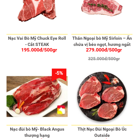
Nạc Vai Bò Mỹ Chuck Eye Roll
Thăn Ngoại bò Mỹ Sirloin – Ẩn
- Cắt STEAK
chứa vị béo ngọt, hương ngất
195.000đ/500gr
279.000đ/500gr
ngây
325.000đ/500gr
-5%
Nạc đùi bò Mỹ- Black Angus
Thịt Nạc Đùi Ngoại Bò Úc
thượng hạng
Outside