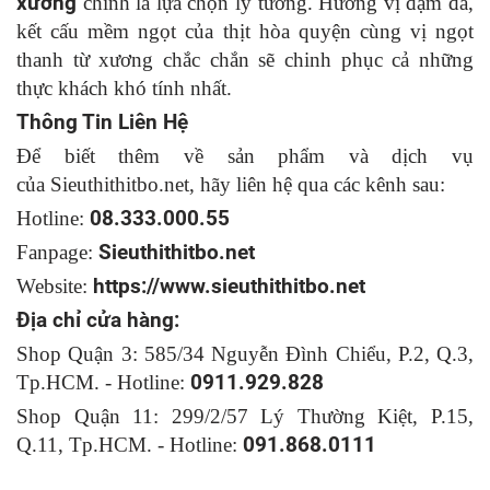
xương
chính là lựa chọn lý tưởng. Hương vị đậm đà,
kết cấu mềm ngọt của thịt hòa quyện cùng vị ngọt
thanh từ xương chắc chắn sẽ chinh phục cả những
thực khách khó tính nhất.
T
hông Tin Liên Hệ
Để biết thêm về sản phẩm và dịch vụ
của Sieuthithitbo.net, hãy liên hệ qua các kênh sau:
Hotline:
08.333.000.55
Fanpage:
Sieuthithitbo.net
Website:
https://www.sieuthithitbo.net
Địa chỉ cửa hàng:
Shop Quận 3: 585/34 Nguyễn Đình Chiểu, P.2, Q.3,
Tp.HCM. - Hotline:
0911.929.828
Shop Quận 11: 299/2/57 Lý Thường Kiệt, P.15,
Q.11, Tp.HCM. - Hotline:
091.868.0111