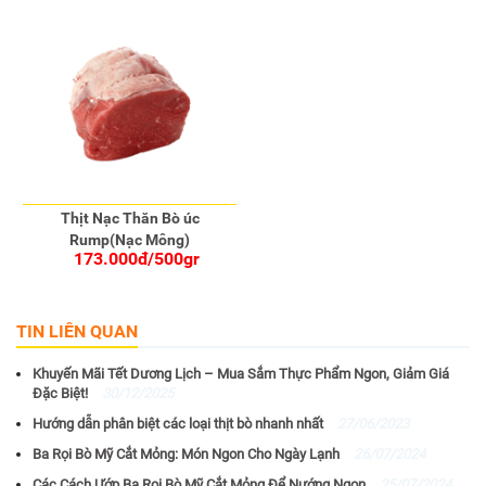
Thịt Nạc Thăn Bò úc
Rump(Nạc Mông)
173.000đ/500gr
TIN LIÊN QUAN
Khuyến Mãi Tết Dương Lịch – Mua Sắm Thực Phẩm Ngon, Giảm Giá
Đặc Biệt!
30/12/2025
Hướng dẫn phân biệt các loại thịt bò nhanh nhất
27/06/2023
Ba Rọi Bò Mỹ Cắt Mỏng: Món Ngon Cho Ngày Lạnh
26/07/2024
Các Cách Ướp Ba Rọi Bò Mỹ Cắt Mỏng Để Nướng Ngon
25/07/2024