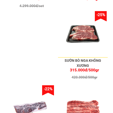
4.299.000đ/set
-25%
SƯỜN BÒ NGA KHÔNG
XƯƠNG
315.000đ/500gr
420.000đ/500gr
-22%