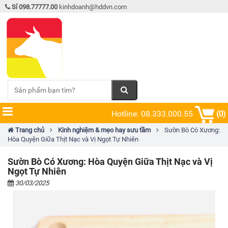
Sỉ 098.77777.00
kinhdoanh@hddvn.com
Hotline: 08.333.000.55
(0)
Trang chủ
Kinh nghiệm & mẹo hay sưu tầm
Sườn Bò Có Xương:
Hòa Quyện Giữa Thịt Nạc và Vị Ngọt Tự Nhiên
Sườn Bò Có Xương: Hòa Quyện Giữa Thịt Nạc và Vị
Ngọt Tự Nhiên
30/03/2025