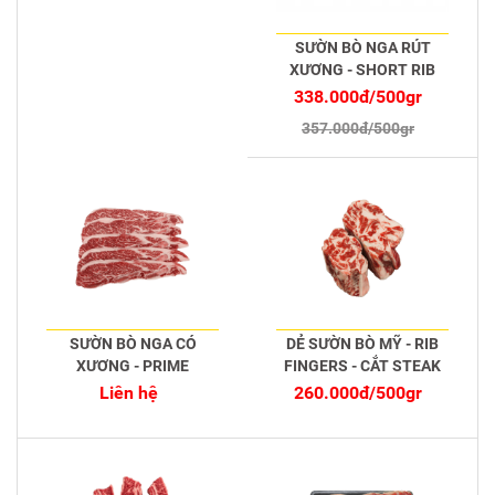
SƯỜN BÒ NGA RÚT
XƯƠNG - SHORT RIB
BONE LESS ANGUS
338.000đ/500gr
357.000đ/500gr
SƯỜN BÒ NGA CÓ
DẺ SƯỜN BÒ MỸ - RIB
XƯƠNG - PRIME
FINGERS - CẮT STEAK
Liên hệ
260.000đ/500gr