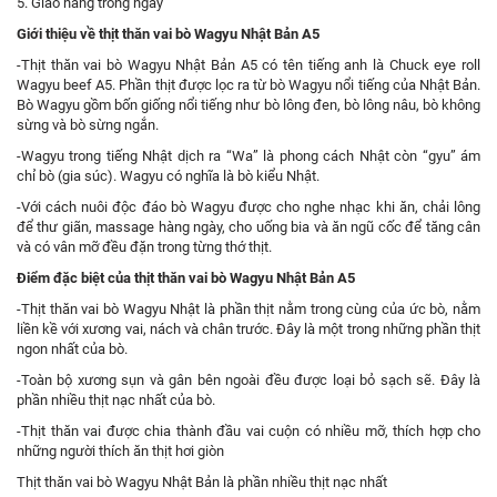
5. Giao hàng trong ngày
Giới thiệu về thịt thăn vai bò Wagyu Nhật Bản A5
-Thịt thăn vai bò Wagyu Nhật Bản A5 có tên tiếng anh là Chuck eye roll
Wagyu beef A5. Phần thịt được lọc ra từ bò Wagyu nổi tiếng của Nhật Bản.
Bò Wagyu gồm bốn giống nổi tiếng như bò lông đen, bò lông nâu, bò không
sừng và bò sừng ngắn.
-Wagyu trong tiếng Nhật dịch ra “Wa” là phong cách Nhật còn “gyu” ám
chỉ bò (gia súc). Wagyu có nghĩa là bò kiểu Nhật.
-Với cách nuôi độc đáo bò Wagyu được cho nghe nhạc khi ăn, chải lông
để thư giãn, massage hàng ngày, cho uống bia và ăn ngũ cốc để tăng cân
và có vân mỡ đều đặn trong từng thớ thịt.
Điểm đặc biệt của thịt thăn vai bò Wagyu Nhật Bản A5
-Thịt thăn vai bò Wagyu Nhật là phần thịt nằm trong cùng của ức bò, nằm
liền kề với xương vai, nách và chân trước. Đây là một trong những phần thịt
ngon nhất của bò.
-Toàn bộ xương sụn và gân bên ngoài đều được loại bỏ sạch sẽ. Đây là
phần nhiều thịt nạc nhất của bò.
-Thịt thăn vai được chia thành đầu vai cuộn có nhiều mỡ, thích hợp cho
những người thích ăn thịt hơi giòn
Thịt thăn vai bò Wagyu Nhật Bản là phần nhiều thịt nạc nhất