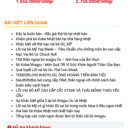
1.655.000đ/500gr
2.750.000đ/500gr
BÀI VIẾT LIÊN QUAN
Độc lạ buôn bán - đấu giá thịt bò tại nhật bản
Khám phá bò Kobe Nhật bản tại nhà hàng Nhật
Khác biệt với thịt nạc vai bò ÚC, MỸ
Lõi vai bò Mỹ Top Blade – Tiêu chuẩn cho những món ăn cao cấp
Nạc Vai Bò Úc Chuck Roll
Thịt thăn ngoại bò wagyu Úc – tinh hoa của ẩm thực
Bò Kobe/Wagyu - Món Quà Tết Vì Sức Khỏe Người Thân Của Bạn.
Quá tuyệt Lõi vai bò Úc- Flat Iron Steak
TENDERLOIN WAGYU ÚC, ÔNG HOÀNG TRÊN BÀN TIỆC
Sieuthithitbo.net cung cấp Fillet, thăn ngoại với chính sách bán
buôn siêu cạnh tranh
LÕI VAI BÒ MỸ CAO CẤP CẮT STEAK VÀ THÁI MỎNG THEO YÊU
CẦU
Sự khác biệt giữa 2 lại bò Wagyu Úc và Nhật
Lõi vai bò Mỹ có gì khác lõi vai bò trong nước Mua ở đâu ngon nhất
Giá bán bò Kobe Nhật mới nhất hiện nay
Tổng hợp các món ngon được làm từ thăn nội bò Wagyu
Hỗ trợ khách hàng