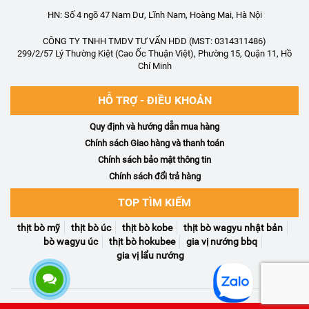
HN: Số 4 ngõ 47 Nam Dư, Lĩnh Nam, Hoàng Mai, Hà Nội
CÔNG TY TNHH TMDV TƯ VẤN HDD (MST: 0314311486)
299/2/57 Lý Thường Kiệt (Cao Ốc Thuận Việt), Phường 15, Quận 11, Hồ
Chí Minh
HỖ TRỢ - ĐIỀU KHOẢN
Quy định và hướng dẫn mua hàng
Chính sách Giao hàng và thanh toán
Chính sách bảo mật thông tin
Chính sách đổi trả hàng
TOP TÌM KIẾM
thịt bò mỹ
thịt bò úc
thịt bò kobe
thịt bò wagyu nhật bản
bò wagyu úc
thịt bò hokubee
gia vị nướng bbq
gia vị lẩu nướng