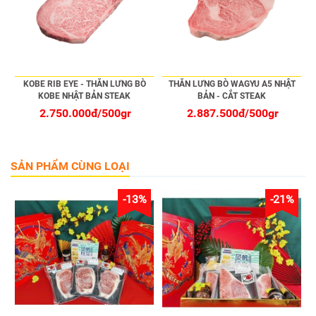
KOBE RIB EYE - THĂN LƯNG BÒ
THĂN LƯNG BÒ WAGYU A5 NHẬT
KOBE NHẬT BẢN STEAK
BẢN - CẮT STEAK
2.750.000đ/500gr
2.887.500đ/500gr
SẢN PHẨM CÙNG LOẠI
-13%
-21%