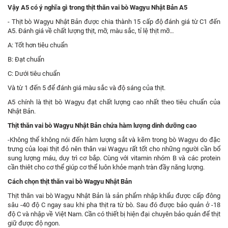
Vậy A5 có ý nghĩa gì trong thịt thăn vai bò Wagyu Nhật Bản A5
- Thịt bò Wagyu Nhật Bản được chia thành 15 cấp độ đánh giá từ C1 đến
A5. Đánh giá về chất lượng thịt, mỡ, màu sắc, tỉ lệ thịt mỡ…
A: Tốt hơn tiêu chuẩn
B: Đạt chuẩn
C: Dưới tiêu chuẩn
Và từ 1 đến 5 để đánh giá màu sắc và độ sáng của thịt.
A5 chính là thịt bò Wagyu đạt chất lượng cao nhất theo tiêu chuẩn của
Nhật Bản.
Thịt thăn vai bò Wagyu Nhật Bản chứa hàm lượng dinh dưỡng cao
-Không thể không nói đến hàm lượng sắt và kẽm trong bò Wagyu do đặc
trưng của loại thịt đỏ nên thăn vai Wagyu rất tốt cho những người cần bổ
sung lượng máu, duy trì cơ bắp. Cùng với vitamin nhóm B và các protein
cần thiêt cho cơ thể giúp cơ thể luôn khỏe mạnh tràn đầy năng lượng.
Cách chọn thịt thăn vai bò Wagyu Nhật Bản
Thịt thăn vai bò Wagyu Nhật Bản là sản phẩm nhập khẩu được cấp đông
sâu -40 độ C ngay sau khi pha thịt ra từ bò. Sau đó được bảo quản ở -18
độ C và nhập về Việt Nam. Cần có thiết bị hiện đại chuyên bảo quản để thịt
giữ được độ ngon.