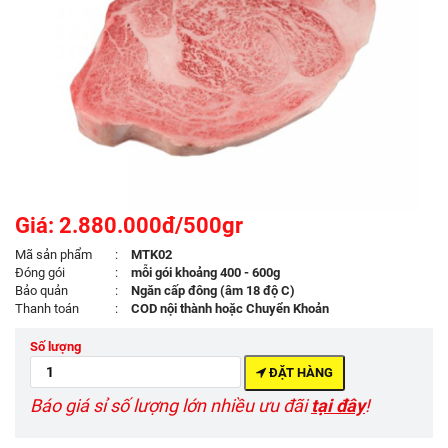
Giá: 2.880.000đ/500gr
Mã sản phẩm
:
MTK02
Đóng gói
:
mỗi gói khoảng 400 - 600g
Bảo quản
:
Ngăn cấp đông (âm 18 độ C)
Thanh toán
:
COD nội thành hoặc Chuyển Khoản
Số lượng
ĐẶT HÀNG
Báo giá sỉ số lượng lớn nhiều ưu đãi
tại đây
!