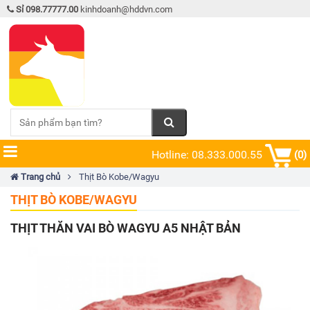
Sỉ 098.77777.00
kinhdoanh@hddvn.com
Hotline: 08.333.000.55
(0)
Trang chủ
Thịt Bò Kobe/Wagyu
THỊT BÒ KOBE/WAGYU
THỊT THĂN VAI BÒ WAGYU A5 NHẬT BẢN