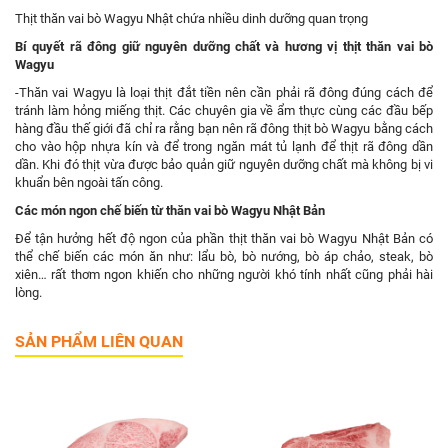
Thịt thăn vai bò Wagyu Nhật chứa nhiều dinh dưỡng quan trọng
Bí quyết rã đông giữ nguyên dưỡng chất và hương vị thịt thăn vai bò
Wagyu
-Thăn vai Wagyu là loại thịt đắt tiền nên cần phải rã đông đúng cách để
tránh làm hỏng miếng thịt. Các chuyên gia về ẩm thực cùng các đầu bếp
hàng đầu thế giới đã chỉ ra rằng bạn nên rã đông thịt bò Wagyu bằng cách
cho vào hộp nhựa kín và để trong ngăn mát tủ lạnh để thịt rã đông dần
dần. Khi đó thịt vừa được bảo quản giữ nguyên dưỡng chất mà không bị vi
khuẩn bên ngoài tấn công.
Các món ngon chế biến từ thăn vai bò Wagyu Nhật Bản
Để tận hưởng hết độ ngon của phần thịt thăn vai bò Wagyu Nhật Bản có
thể chế biến các món ăn như: lẩu bò, bò nướng, bò áp chảo, steak, bò
xiên… rất thơm ngon khiến cho những người khó tính nhất cũng phải hài
lòng.
SẢN PHẨM LIÊN QUAN