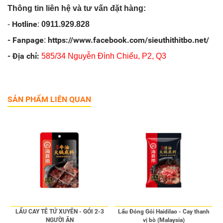
Thông tin liên hệ và tư vấn đặt hàng:
Hotline
-
:
0911.929.828
- Fanpage
https://www.facebook.com/sieuthithitbo.net/
:
- Địa chỉ:
585/34 Nguyễn Đình Chiểu, P2, Q3
SẢN PHẨM LIÊN QUAN
LẨU CAY TÊ TỨ XUYÊN - GÓI 2-3
Lẩu Đóng Gói Haidilao - Cay thanh
NGƯỜI ĂN
vị bò (Malaysia)