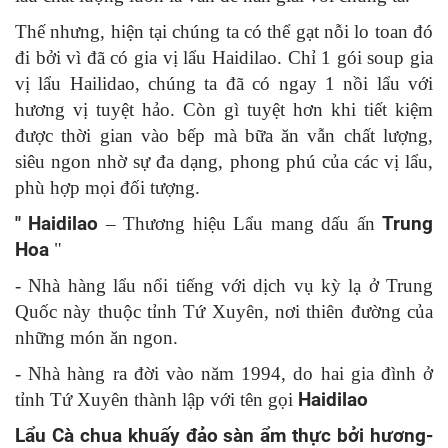
Thế nhưng, hiện tại chúng ta có thể gạt nỗi lo toan đó
đi bởi vì đã có gia vị lẩu Haidilao. Chỉ 1 gói soup gia
vị lẩu Hailidao, chúng ta đã có ngay 1 nồi lẩu với
hương vị tuyệt hảo. Còn gì tuyệt hơn khi tiết kiệm
được thời gian vào bếp mà bữa ăn vẫn chất lượng,
siêu ngon nhờ sự đa dạng, phong phú của các vị lẩu,
phù hợp mọi đối tượng.
" Haidilao
– Thương hiệu Lẩu mang dấu ấn
Trung
Hoa
"
- Nhà hàng lẩu nổi tiếng với dịch vụ kỳ lạ ở Trung
Quốc này thuộc tỉnh Tứ Xuyên, nơi thiên đường của
những món ăn ngon.
- Nhà hàng ra đời vào năm 1994, do hai gia đình ở
tỉnh Tứ Xuyên thành lập với tên gọi
Haidilao
Lẩu Cà chua khuấy đảo sàn ẩm thực bởi hương-