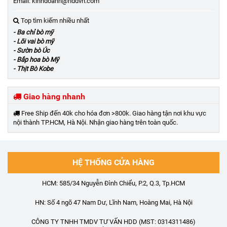
Email: kinhdoanh@hddvn.com
Top tìm kiếm nhiều nhất
- Ba chỉ bò mỹ
- Lõi vai bò mỹ
- Sườn bò Úc
- Bắp hoa bò Mỹ
- Thịt Bò Kobe
Giao hàng nhanh
Free Ship đến 40k cho hóa đơn >800k. Giao hàng tận nơi khu vực
nội thành TP.HCM, Hà Nội. Nhận giao hàng trên toàn quốc.
HỆ THỐNG CỬA HÀNG
HCM: 585/34 Nguyễn Đình Chiểu, P.2, Q.3, Tp.HCM
HN: Số 4 ngõ 47 Nam Dư, Lĩnh Nam, Hoàng Mai, Hà Nội
CÔNG TY TNHH TMDV TƯ VẤN HDD (MST: 0314311486)