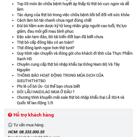
Top 05 món ăn chữa bệnh huyết áp thấp từ thịt bò cực ngon và dễ
làm
Tác dụng của thịt bò trong việc chữa bệnh bồi bổ đối với sức khỏe
Cách làm bò tái chanh chua ngọt đúng chất
Đùi bò hầm sơn dược kỷ tử long nhãn giúp người cao tuổi, thị lực
giảm, đau mỏi gối mau bình phục
Đặc sản tam đảo, Bò tái kiến đốt bạn đã biết chưa
Thịt bò cấp đông liệu có an toàn?
Thịt đông lạnh ngon hơn thịt tươi?
Quy trình vận chuyển và đóng gói cho khách đi tỉnh của Thực Phẩm
Sạch HD
Chuyên cung cấp thịt bò nhập khẩu tại Đông Nam Bộ Và Tây
Nguyên
THÔNG BÁO HOẠT ĐỘNG TRONG MÙA DỊCH CỦA
SIEUTHITHITBO
Phi lê cổ bò Úc- Có thể bạn chưa biết
GÓI LẨU HAIDILAO MUA Ở ĐÂU ?
Chương trình khuyến mãi sale thịt bò nhập khẩu Đại Lễ 30/4 và
Quốc tế lao động 1/5
Hỗ trợ khách hàng
Tư vấn mua hàng:
HCM: 08.333.000.55