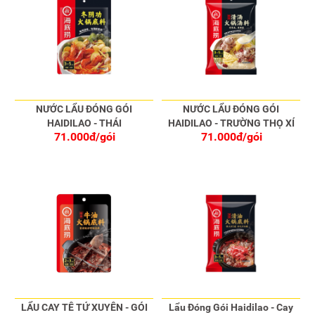
NƯỚC LẨU ĐÓNG GÓI
NƯỚC LẨU ĐÓNG GÓI
HAIDILAO - THÁI
HAIDILAO - TRƯỜNG THỌ XÍ
71.000đ/gói
71.000đ/gói
QUÁCH
LẨU CAY TÊ TỨ XUYÊN - GÓI
Lẩu Đóng Gói Haidilao - Cay