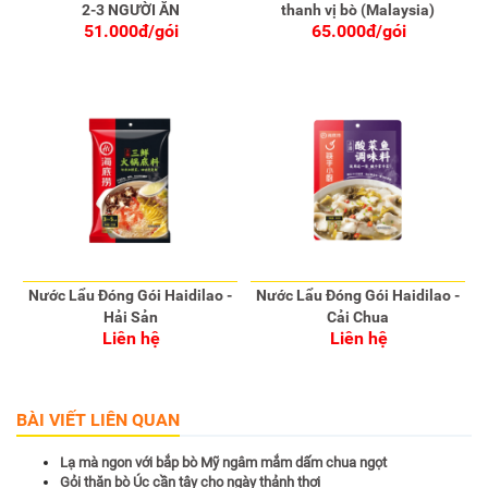
2-3 NGƯỜI ĂN
thanh vị bò (Malaysia)
51.000đ/gói
65.000đ/gói
Nước Lẩu Đóng Gói Haidilao -
Nước Lẩu Đóng Gói Haidilao -
Hải Sản
Cải Chua
Liên hệ
Liên hệ
BÀI VIẾT LIÊN QUAN
Lạ mà ngon với bắp bò Mỹ ngâm mắm dấm chua ngọt
Gỏi thăn bò Úc cần tây cho ngày thảnh thơi