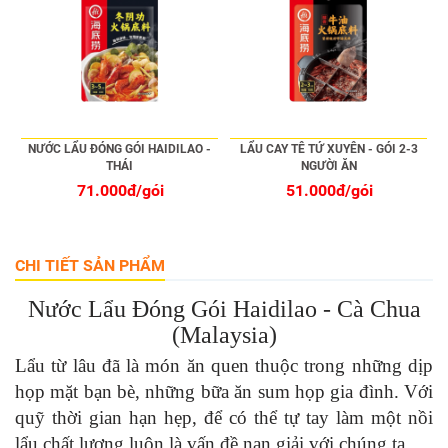
NƯỚC LẨU ĐÓNG GÓI HAIDILAO -
LẨU CAY TÊ TỨ XUYÊN - GÓI 2-3
THÁI
NGƯỜI ĂN
71.000đ/gói
51.000đ/gói
CHI TIẾT SẢN PHẨM
Nước Lẩu Đóng Gói Haidilao - Cà Chua
(Malaysia)
Lẩu từ lâu đã là món ăn quen thuộc trong những dịp
họp mặt bạn bè, những bữa ăn sum họp gia đình. Với
quỹ thời gian hạn hẹp, để có thể tự tay làm một nồi
lẩu chất lượng luôn là vấn đề nan giải với chúng ta.