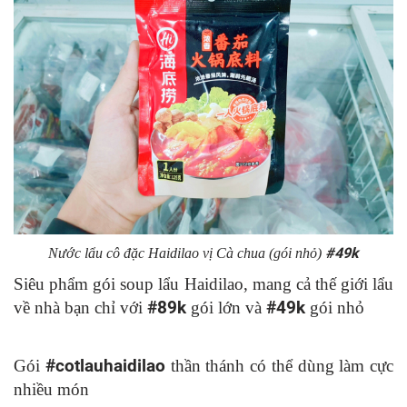
#49k
Nước lẩu cô đặc Haidilao vị Cà chua (gói nhỏ)
Siêu phẩm gói soup lẩu Haidilao, mang cả thế giới lẩu
về nhà bạn chỉ với
#89k
gói lớn và
#49k
gói nhỏ
Gói
#cotlauhaidilao
thần thánh có thể dùng làm cực
nhiều món