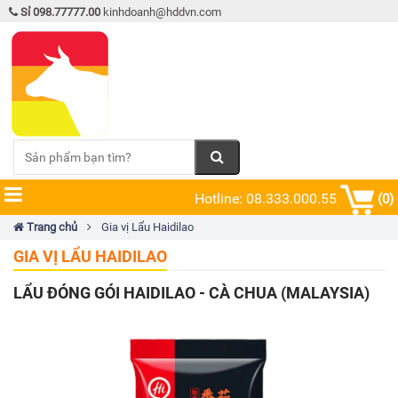
Sỉ 098.77777.00
kinhdoanh@hddvn.com
Hotline: 08.333.000.55
(0)
Trang chủ
Gia vị Lẩu Haidilao
GIA VỊ LẨU HAIDILAO
LẨU ĐÓNG GÓI HAIDILAO - CÀ CHUA (MALAYSIA)