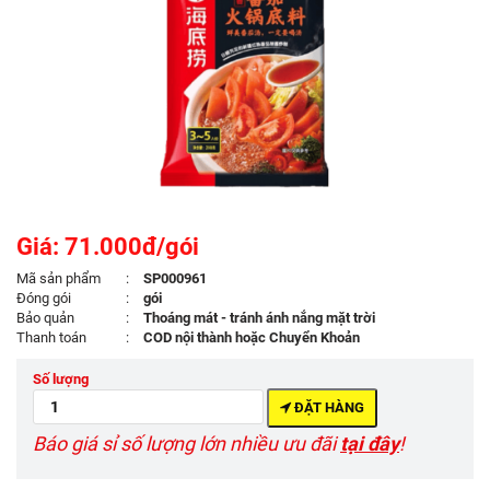
Giá: 71.000đ/gói
Mã sản phẩm
:
SP000961
Đóng gói
:
gói
Bảo quản
:
Thoáng mát - tránh ánh nắng mặt trời
Thanh toán
:
COD nội thành hoặc Chuyển Khoản
Số lượng
ĐẶT HÀNG
Báo giá sỉ số lượng lớn nhiều ưu đãi
tại đây
!