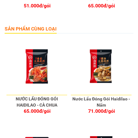
51.000đ/gói
65.000đ/gói
SẢN PHẨM CÙNG LOẠI
NƯỚC LẨU ĐÓNG GÓI
Nước Lẩu Đóng Gói Haidilao -
HAIDILAO - CÀ CHUA
Nấm
65.000đ/gói
71.000đ/gói